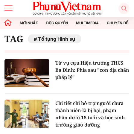
MỚI NHẤT
ĐỘC QUYỀN
MULTIMEDIA
CHUYÊN ĐỀ
TAG
Tố tụng Hình sự
Từ vụ cựu Hiệu trưởng THCS
Ba Đình: Phía sau "cơn địa chấn
pháp lý"
Chi tiết chi hỗ trợ người chưa
thành niên là bị hại, phạm
nhân dưới 18 tuổi và học sinh
trường giáo dưỡng