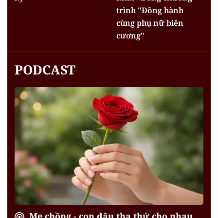
trình "Đồng hành
cùng phụ nữ biên
cương"
PODCAST
Mẹ chồng - con dâu tha thứ cho nhau