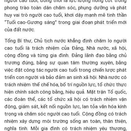
người cao tuổi; đồng thời là lực lượng nòng cốt trong
phong trào toàn dân chăm sóc, phụng dưỡng và phát
huy vai trò người cao tuổi, khơi dậy mạnh mẽ tinh thần
“Tuổi cao-Gương sáng” trong giai đoạn phát triển mới
của đất nước.
Tổng Bí thư, Chủ tịch nước khẳng định chăm lo người
cao tuổi là trách nhiệm của Đảng, Nhà nước, xã hội,
cộng đồng và từng gia đình. Đảng lãnh đạo bằng chủ
trương đúng, bằng sự quan tâm thường xuyên, bằng
việc đặt công tác người cao tuổi trong chiến lược phát
triển con người và bảo đảm an sinh xã hội. Nhà nước có
trách nhiệm thể chế hóa, bố trí nguồn lực, tổ chức thực
hiện chính sách công bằng, hiệu quả. Mặt trận Tổ quốc,
các đoàn thể, các tổ chức xã hội có trách nhiệm vận
động, giám sát, kết nối nguồn lực, lan tỏa văn hóa kính
trọng và chăm sóc người cao tuổi. Cộng đồng có trách
nhiệm xây dựng môi trường sống an toàn, thân thiện,
nghĩa tình. Mỗi gia đình có trách nhiệm yêu thương,