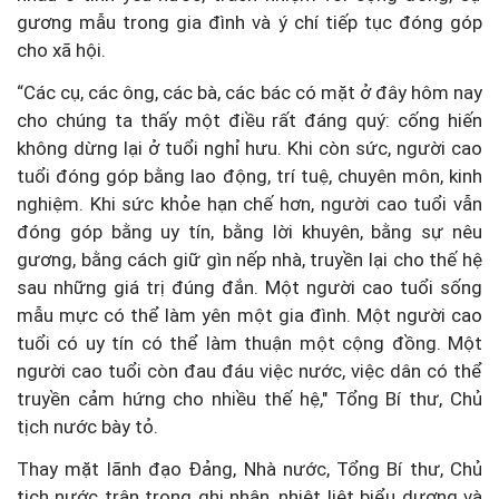
gương mẫu trong gia đình và ý chí tiếp tục đóng góp
cho xã hội.
“Các cụ, các ông, các bà, các bác có mặt ở đây hôm nay
cho chúng ta thấy một điều rất đáng quý: cống hiến
không dừng lại ở tuổi nghỉ hưu. Khi còn sức, người cao
tuổi đóng góp bằng lao động, trí tuệ, chuyên môn, kinh
nghiệm. Khi sức khỏe hạn chế hơn, người cao tuổi vẫn
đóng góp bằng uy tín, bằng lời khuyên, bằng sự nêu
gương, bằng cách giữ gìn nếp nhà, truyền lại cho thế hệ
sau những giá trị đúng đắn. Một người cao tuổi sống
mẫu mực có thể làm yên một gia đình. Một người cao
tuổi có uy tín có thể làm thuận một cộng đồng. Một
người cao tuổi còn đau đáu việc nước, việc dân có thể
truyền cảm hứng cho nhiều thế hệ," Tổng Bí thư, Chủ
tịch nước bày tỏ.
Thay mặt lãnh đạo Đảng, Nhà nước, Tổng Bí thư, Chủ
tịch nước trân trọng ghi nhận, nhiệt liệt biểu dương và