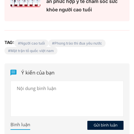
án phức hợp y tế chăm sóc sức
khỏe người cao tuổi
TAG:
Người cao tuổi
Phong trào thi đua yêu nước
Mặt trận tổ quốc việt nam
Ý kiến của bạn
Bình luận
Gửi bình luận