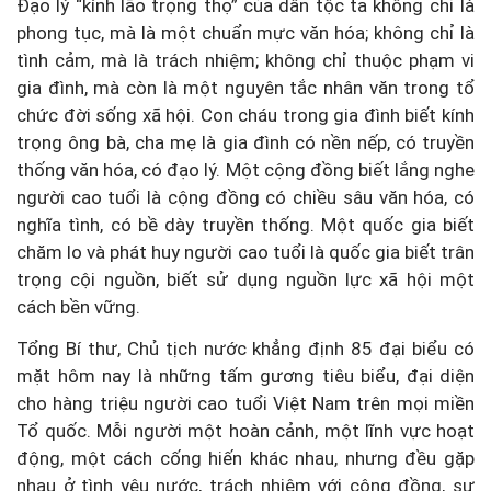
Đạo lý “kính lão trọng thọ” của dân tộc ta không chỉ là
phong tục, mà là một chuẩn mực văn hóa; không chỉ là
tình cảm, mà là trách nhiệm; không chỉ thuộc phạm vi
gia đình, mà còn là một nguyên tắc nhân văn trong tổ
chức đời sống xã hội. Con cháu trong gia đình biết kính
trọng ông bà, cha mẹ là gia đình có nền nếp, có truyền
thống văn hóa, có đạo lý. Một cộng đồng biết lắng nghe
người cao tuổi là cộng đồng có chiều sâu văn hóa, có
nghĩa tình, có bề dày truyền thống. Một quốc gia biết
chăm lo và phát huy người cao tuổi là quốc gia biết trân
trọng cội nguồn, biết sử dụng nguồn lực xã hội một
cách bền vững.
Tổng Bí thư, Chủ tịch nước khẳng định 85 đại biểu có
mặt hôm nay là những tấm gương tiêu biểu, đại diện
cho hàng triệu người cao tuổi Việt Nam trên mọi miền
Tổ quốc. Mỗi người một hoàn cảnh, một lĩnh vực hoạt
động, một cách cống hiến khác nhau, nhưng đều gặp
nhau ở tình yêu nước, trách nhiệm với cộng đồng, sự