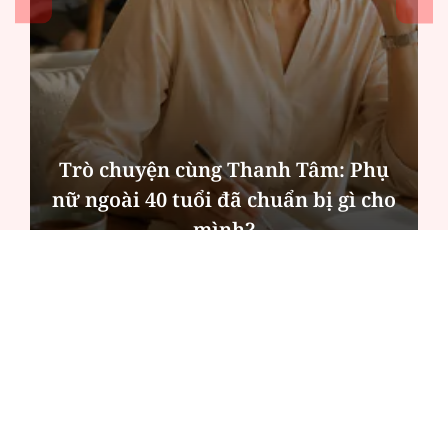
Trò chuyện cùng Thanh Tâm: Phụ
nữ ngoài 40 tuổi đã chuẩn bị gì cho
mình?
ĐỌC NHIỀU
Công an Hà Nội xử lý loạt quán game hoạt
động xuyên đêm