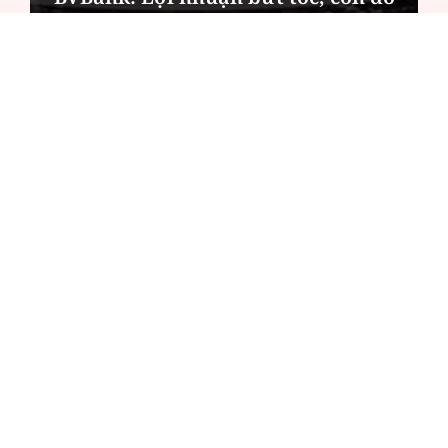
"dấu hỏi" về chất lượng
ĐỌC NHIỀU
Công an Hà Nội xử lý loạt quán game hoạt
động xuyên đêm
Ngân hàng trở lại "ngôi vương" phát hành
trái phiếu: Báo hiệu cuộc đua vốn mới
Về Lấp Vò khám phá điểm sáng mới của du
lịch cộng đồng
Từ 4/8, chính thức lọc ảo xét tuyển đại học