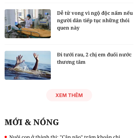
Dễ tử vong vì ngộ độc nấm nếu
người dân tiếp tục những thói
quen này
Đi tưới rau, 2 chị em đuối nước
thương tâm
XEM THÊM
MỚI & NÓNG
Nuôi con ở thành thị: "Cân não" trăm khoản chi