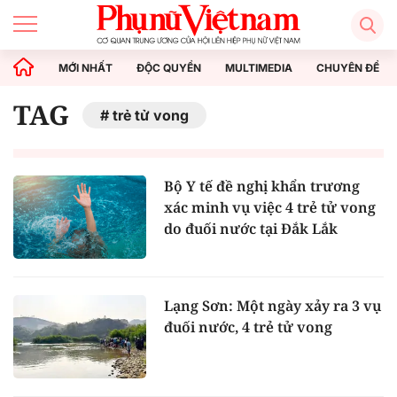
MỚI NHẤT
ĐỘC QUYỀN
MULTIMEDIA
CHUYÊN ĐỀ
TAG
trẻ tử vong
Bộ Y tế đề nghị khẩn trương
xác minh vụ việc 4 trẻ tử vong
do đuối nước tại Đắk Lắk
Lạng Sơn: Một ngày xảy ra 3 vụ
đuối nước, 4 trẻ tử vong