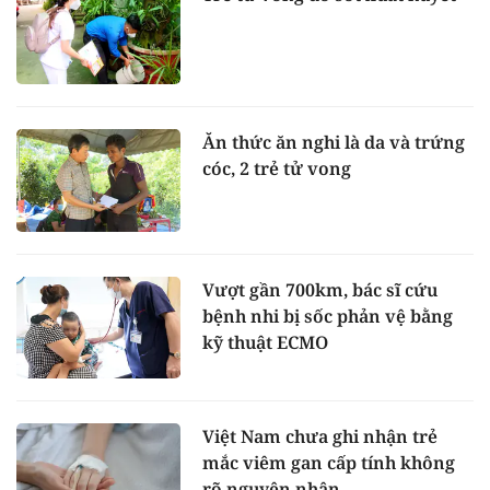
Ăn thức ăn nghi là da và trứng
cóc, 2 trẻ tử vong
Vượt gần 700km, bác sĩ cứu
bệnh nhi bị sốc phản vệ bằng
kỹ thuật ECMO
Việt Nam chưa ghi nhận trẻ
mắc viêm gan cấp tính không
rõ nguyên nhân