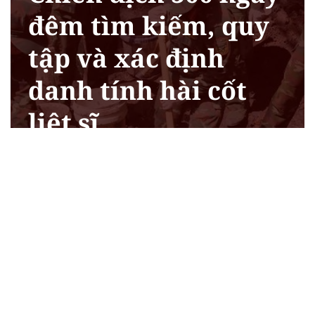
đêm tìm kiếm, quy
tập và xác định
danh tính hài cốt
liệt sĩ
Xem chi tiết
CHỦ ĐỀ HAY