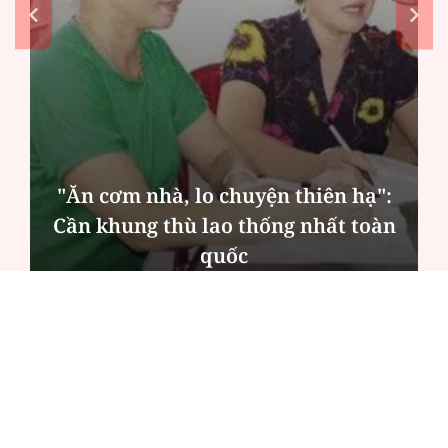
"Ăn cơm nhà, lo chuyện thiên hạ":
Cần khung thù lao thống nhất toàn
quốc
ĐỌC NHIỀU
Công an Hà Nội xử lý loạt quán game hoạt
động xuyên đêm