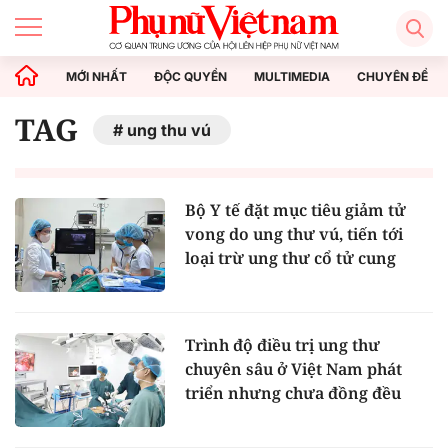
MỚI NHẤT
ĐỘC QUYỀN
MULTIMEDIA
CHUYÊN ĐỀ
TAG
ung thu vú
Bộ Y tế đặt mục tiêu giảm tử
vong do ung thư vú, tiến tới
loại trừ ung thư cổ tử cung
Trình độ điều trị ung thư
chuyên sâu ở Việt Nam phát
triển nhưng chưa đồng đều