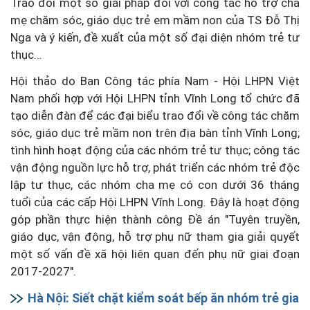
Trao đổi một số giải pháp đối với công tác hỗ trợ cha
mẹ chăm sóc, giáo dục trẻ em mầm non của TS Đỗ Thị
Nga và ý kiến, đề xuất của một số đại diện nhóm trẻ tư
thục…
Hội thảo do
Ban Công tác phía Nam - Hội LHPN Việt
Nam phối hợp với Hội LHPN tỉnh Vĩnh Long tổ chức
đã
tạo diễn đàn để các đại biểu trao đổi về công tác chăm
sóc, giáo dục trẻ mầm non trên địa bàn tỉnh Vĩnh Long;
tình hình hoạt động của các nhóm trẻ tư thục; công tác
vận động nguồn lực hỗ trợ, phát triển các nhóm trẻ độc
lập tư thục, các nhóm cha mẹ có con dưới 36 tháng
tuổi của các cấp Hội LHPN Vĩnh Long. Đây là hoạt động
góp phần thực hiện thành công Đề án "Tuyên truyền,
giáo dục, vận động, hỗ trợ phụ nữ tham gia giải quyết
một số vấn đề xã hội liên quan đến phụ nữ giai đoạn
2017-2027".
Hà Nội: Siết chặt kiểm soát bếp ăn nhóm trẻ gia