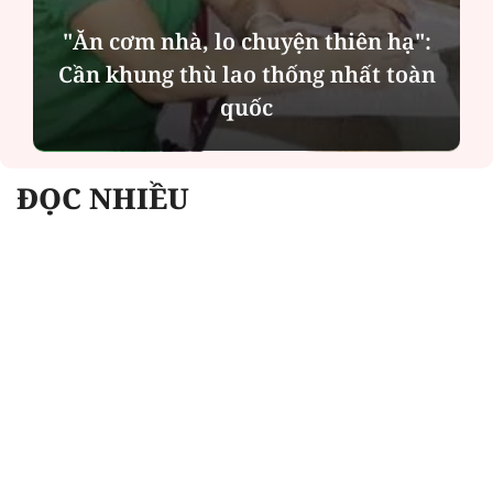
"Ăn cơm nhà, lo chuyện thiên hạ":
Cần khung thù lao thống nhất toàn
quốc
ĐỌC NHIỀU
Công an Hà Nội xử lý loạt quán game hoạt
động xuyên đêm
Ngân hàng trở lại "ngôi vương" phát hành
trái phiếu: Báo hiệu cuộc đua vốn mới
Về Lấp Vò khám phá điểm sáng mới của du
lịch cộng đồng