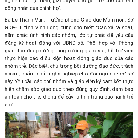
nghiệp hỗ trợ thêm, giải quyết chỗ gửi trẻ cho con em
công nhân của chính họ".
Bà Lê Thanh Vân, Trưởng phòng Giáo dục Mầm non, Sở
GD&ĐT tỉnh Vĩnh Long cũng cho biết: "Các xã rà soát,
nắm chắc tình hình các nhóm, lớp tự phát để yêu cầu
đăng ký hoạt động với UBND xã. Phối hợp với Phòng
giáo dục địa phương tăng cường giám sát, hỗ trợ việc
thực hiện các điều kiện hoạt động giáo dục của các
nhóm trẻ. Đặc biệt, chú trọng bồi dưỡng đạo đức, trách
nhiệm, phẩm chất nghề nghiệp cho đội ngũ các cơ sở
này. Yêu cầu các chủ nhóm và giáo viên ký cam kết thực
hiện chăm sóc giáo dục theo đúng quy định, đảm bảo
an toàn cho trẻ, không để xảy ra tình trạng bạo hành trẻ
em".