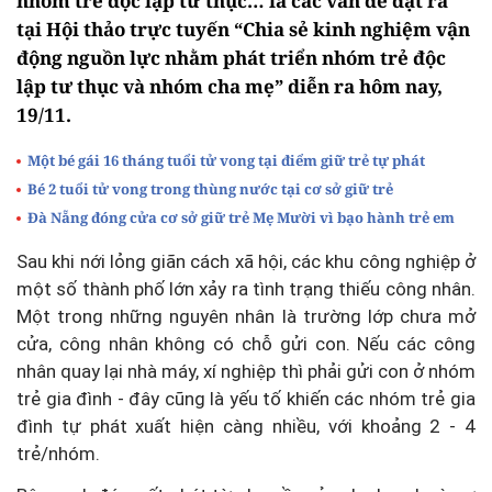
nhóm trẻ độc lập tư thục… là các vấn đề đặt ra
tại Hội thảo trực tuyến “Chia sẻ kinh nghiệm vận
động nguồn lực nhằm phát triển nhóm trẻ độc
lập tư thục và nhóm cha mẹ” diễn ra hôm nay,
19/11.
Một bé gái 16 tháng tuổi tử vong tại điểm giữ trẻ tự phát
Bé 2 tuổi tử vong trong thùng nước tại cơ sở giữ trẻ
Đà Nẵng đóng cửa cơ sở giữ trẻ Mẹ Mười vì bạo hành trẻ em
Sau khi nới lỏng giãn cách xã hội, các khu công nghiệp ở
một số thành phố lớn xảy ra tình trạng thiếu công nhân.
Một trong những nguyên nhân là trường lớp chưa mở
cửa, công nhân không có chỗ gửi con. Nếu các công
nhân quay lại nhà máy, xí nghiệp thì phải gửi con ở nhóm
trẻ gia đình - đây cũng là yếu tố khiến các nhóm trẻ gia
đình tự phát xuất hiện càng nhiều, với khoảng 2 - 4
trẻ/nhóm.