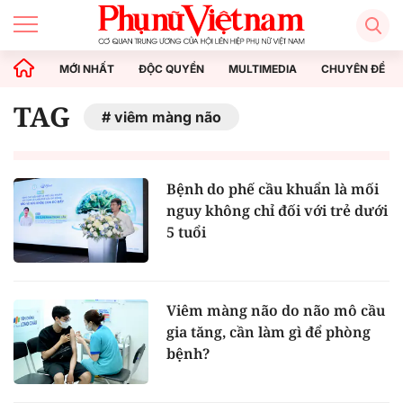
MỚI NHẤT
ĐỘC QUYỀN
MULTIMEDIA
CHUYÊN ĐỀ
TAG
viêm màng não
Bệnh do phế cầu khuẩn là mối
nguy không chỉ đối với trẻ dưới
5 tuổi
Viêm màng não do não mô cầu
gia tăng, cần làm gì để phòng
bệnh?