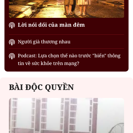
Lời nói dối của màn đêm
Người già thương nhau
Podcast: Lựa chọn thế nào trước "biển" thông
tin về sức khỏe trên mạng?
BÀI ĐỘC QUYỀN