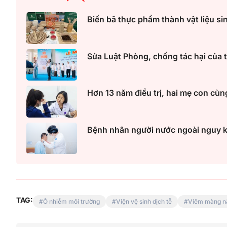
Biến bã thực phẩm thành vật liệu s
Sửa Luật Phòng, chống tác hại của t
Hơn 13 năm điều trị, hai mẹ con cùn
Bệnh nhân người nước ngoài nguy kịc
TAG:
Ô nhiễm môi trường
Viện vệ sinh dịch tễ
Viêm màng n