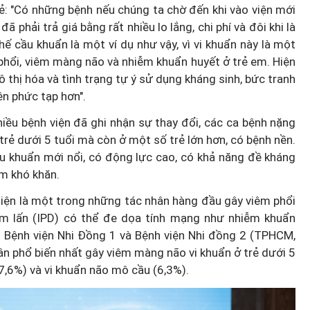
ẻ: "Có những bệnh nếu chúng ta chờ đến khi vào viện mới
 phải trả giá bằng rất nhiều lo lắng, chi phí và đôi khi là
ế cầu khuẩn là một ví dụ như vậy, vì vi khuẩn này là một
hổi, viêm màng não và nhiễm khuẩn huyết ở trẻ em. Hiện
 thị hóa và tình trạng tự ý sử dụng kháng sinh, bức tranh
ên phức tạp hơn".
iều bệnh viện đã ghi nhận sự thay đổi, các ca bệnh nặng
rẻ dưới 5 tuổi mà còn ở một số trẻ lớn hơn, có bệnh nền.
ầu khuẩn mới nổi, có động lực cao, có khả năng đề kháng
êm khó khăn.
iện là một trong những tác nhân hàng đầu gây viêm phổi
m lấn (IPD) có thể đe dọa tính mạng như nhiễm khuẩn
i Bệnh viện Nhi Đồng 1 và Bệnh viện Nhi đồng 2 (TPHCM,
ân phổ biến nhất gây viêm màng não vi khuẩn ở trẻ dưới 5
(7,6%) và vi khuẩn não mô cầu (6,3%).