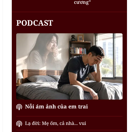
cương"
PODCAST
Nỗi ám ảnh của em trai
Lạ đời: Mẹ ốm, cả nhà... vui