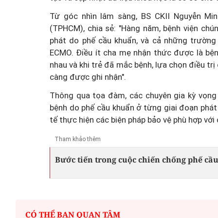
Từ góc nhìn lâm sàng, BS CKII Nguyễn Mi
(TPHCM), chia sẻ: "Hàng năm, bệnh viện chúng
phát do phế cầu khuẩn, và cả những trường
ECMO. Điều ít cha mẹ nhận thức được là bện
nhau và khi trẻ đã mắc bệnh, lựa chọn điều trị
càng được ghi nhận".
Thông qua tọa đàm, các chuyên gia kỳ vọng
bệnh do phế cầu khuẩn ở từng giai đoạn phát 
tế thực hiện các biện pháp bảo vệ phù hợp với
Tham khảo thêm
Bước tiến trong cuộc chiến chống phế cầ
CÓ THỂ BẠN QUAN TÂM