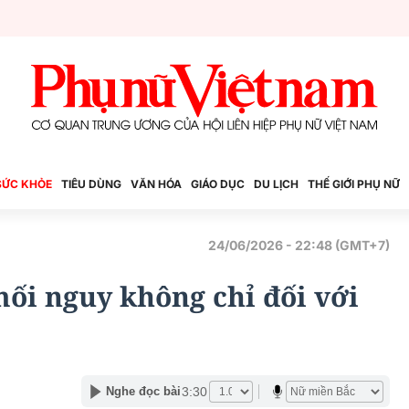
SỨC KHỎE
TIÊU DÙNG
VĂN HÓA
GIÁO DỤC
DU LỊCH
THẾ GIỚI PHỤ NỮ
24/06/2026 - 22:48 (GMT+7)
ối nguy không chỉ đối với
3:30
Nghe đọc bài