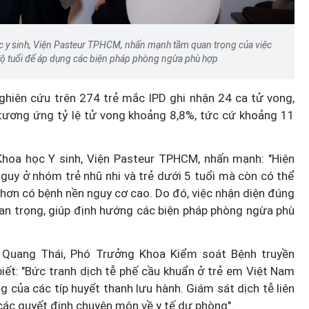
y sinh, Viện Pasteur TPHCM, nhấn mạnh tầm quan trọng của việc
ộ tuổi để áp dụng các biện pháp phòng ngừa phù hợp
Loại bỏ "giấy phép con" ẩn danh
ghiên cứu trên 274 trẻ mắc IPD ghi nhận 24 ca tử vong,
c chạy
Giảm gánh nặng cho doanh
 tương ứng tỷ lệ tử vong khoảng 8,8%, tức cứ khoảng 11
an B
nghiệp nhỏ do phụ nữ làm chủ
oa học Y sinh, Viện Pasteur TPHCM, nhấn mạnh: "Hiện
guy ở nhóm trẻ nhũ nhi và trẻ dưới 5 tuổi mà còn có thể
 hơn có bệnh nền nguy cơ cao. Do đó, việc nhận diện đúng
an trọng, giúp định hướng các biện pháp phòng ngừa phù
 Quang Thái, Phó Trưởng Khoa Kiểm soát Bệnh truyền
biết: "Bức tranh dịch tễ phế cầu khuẩn ở trẻ em Việt Nam
ng của các típ huyết thanh lưu hành. Giám sát dịch tễ liên
 các quyết định chuyên môn về y tế dự phòng".