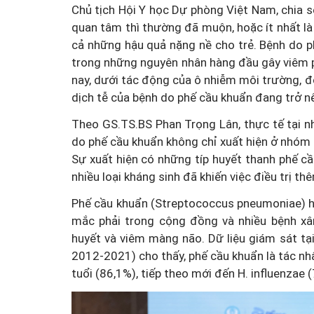
Chủ tịch Hội Y học Dự phòng Việt Nam, chia s
quan tâm thì thường đã muộn, hoặc ít nhất là đã
cả những hậu quả nặng nề cho trẻ. Bệnh do ph
trong những nguyên nhân hàng đầu gây viêm p
nay, dưới tác động của ô nhiễm môi trường, đô
dịch tễ của bệnh do phế cầu khuẩn đang trở n
Theo GS.TS.BS Phan Trọng Lân, thực tế tại nh
do phế cầu khuẩn không chỉ xuất hiện ở nhóm t
Sự xuất hiện có những típ huyết thanh phế c
nhiều loại kháng sinh đã khiến việc điều trị th
Phế cầu khuẩn (Streptococcus pneumoniae) h
mắc phải trong cộng đồng và nhiều bệnh xâ
huyết và viêm màng não. Dữ liệu giám sát tạ
2012-2021) cho thấy, phế cầu khuẩn là tác nh
tuổi (86,1%), tiếp theo mới đến H. influenzae 