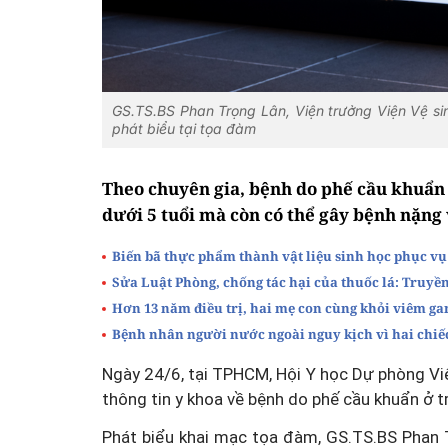
GS.TS.BS Phan Trọng Lân, Viện trưởng Viện Vệ si
phát biểu tại tọa đàm
Theo chuyên gia, bệnh do phế cầu khuẩn 
dưới 5 tuổi mà còn có thể gây bệnh nặng 
Biến bã thực phẩm thành vật liệu sinh học phục vụ
Sửa Luật Phòng, chống tác hại của thuốc lá: Truyề
Hơn 13 năm điều trị, hai mẹ con cùng khỏi viêm ga
Bệnh nhân người nước ngoài nguy kịch vì hai chiếc
Ngày 24/6, tại TPHCM, Hội Y học Dự phòng Vi
thông tin y khoa về bệnh do phế cầu khuẩn ở t
Phát biểu khai mạc tọa đàm, GS.TS.BS Phan T