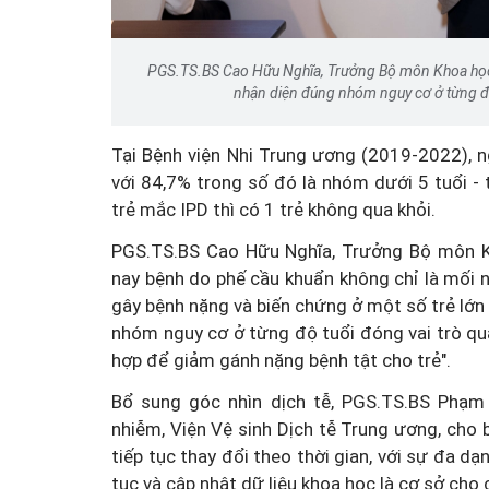
PGS.TS.BS Cao Hữu Nghĩa, Trưởng Bộ môn Khoa học 
nhận diện đúng nhóm nguy cơ ở từng đ
Tại Bệnh viện Nhi Trung ương (2019-2022), n
Tiếng khóc đầu đời và cuộ
với 84,7% trong số đó là nhóm dưới 5 tuổi -
đua ngăn virus viêm g
trẻ mắc IPD thì có 1 trẻ không qua khỏi.
PGS.TS.BS Cao Hữu Nghĩa, Trưởng Bộ môn Kh
nay bệnh do phế cầu khuẩn không chỉ là mối n
gây bệnh nặng và biến chứng ở một số trẻ lớn
nhóm nguy cơ ở từng độ tuổi đóng vai trò qu
hợp để giảm gánh nặng bệnh tật cho trẻ".
Bổ sung góc nhìn dịch tễ, PGS.TS.BS Phạm
nhiễm, Viện Vệ sinh Dịch tễ Trung ương, cho 
tiếp tục thay đổi theo thời gian, với sự đa dạ
tục và cập nhật dữ liệu khoa học là cơ sở cho