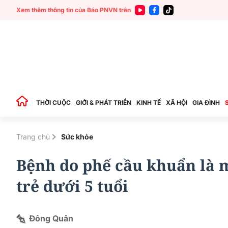
Xem thêm thông tin của Báo PNVN trên
THỜI CUỘC
GIỚI & PHÁT TRIỂN
KINH TẾ
XÃ HỘI
GIA ĐÌNH
Trang chủ
Sức khỏe
Bệnh do phế cầu khuẩn là m
trẻ dưới 5 tuổi
Đông Quân