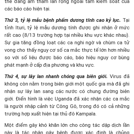
thể đang âm thầm lan rộng ngoài tầm kiểm soát của
các báo cáo hiện tại.
Thứ 3, tỷ lệ mẫu bệnh phẩm dương tính cao kỷ lục.
Tại
tỉnh Ituri, tỷ lệ mẫu dương tính được ghi nhận ở mức
rất cao (8/13 trường hợp tại nhiều khu vực khác nhau).
Sự gia tăng đồng loạt các ca nghi ngờ và chùm ca tử
vong cho thấy nguy cơ số ca mắc thực tế lớn hơn nhiều
so với số liệu được báo cáo, báo hiệu nguy cơ bùng
phát mạnh ở cấp địa phương và khu vực.
Thứ 4, sự lây lan nhanh chóng qua biên giới.
Virus đã
không còn nằm trong biên giới một quốc gia mà đã ghi
nhận sự lây lan sang các nước có chung đường biên
giới. Điển hình là việc Uganda đã xác nhận các ca mắc
là người nhập cảnh từ Công Gô, trong đó có cả những
trường hợp xuất hiện tại thủ đô Kampala.
Một điểm gây khó khăn lớn cho công tác dập dịch lần
này là tác nhân gây bệnh được xác định là chủng