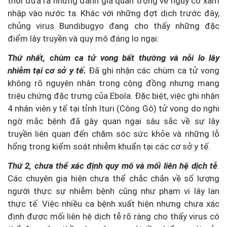
thời đưa ra những đánh giá quan trọng về nguy cơ xâm
nhập vào nước ta. Khác với những đợt dịch trước đây,
chủng virus Bundibugyo đang cho thấy những đặc
điểm lây truyền và quy mô đáng lo ngại:
Thứ nhất, chùm ca tử vong bất thường và nỗi lo lây
nhiễm tại cơ sở y tế.
Đã ghi nhận các chùm ca tử vong
không rõ nguyên nhân trong cộng đồng nhưng mang
triệu chứng đặc trưng của Ebola. Đặc biệt, việc ghi nhận
4 nhân viên y tế tại tỉnh Ituri (Công Gô) tử vong do nghi
ngờ mắc bệnh đã gây quan ngại sâu sắc về sự lây
truyền liên quan đến chăm sóc sức khỏe và những lỗ
hổng trong kiểm soát nhiễm khuẩn tại các cơ sở y tế.
Thứ 2, chưa thể xác định quy mô và mối liên hệ dịch tễ
.
Các chuyên gia hiện chưa thể chắc chắn về số lượng
người thực sự nhiễm bệnh cũng như phạm vi lây lan
thực tế. Việc nhiều ca bệnh xuất hiện nhưng chưa xác
định được mối liên hệ dịch tễ rõ ràng cho thấy virus có