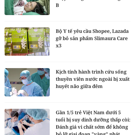
B
Bộ Y tế yêu cầu Shopee, Lazada
gỡ bỏ sản phẩm Slimaura Care
x3
Kịch tính hành trình cứu sống
thuyền viên nước ngoài bị xuất
huyết não giữa đêm
Gần 1/5 trẻ Việt Nam dưới 5
tuổi bị suy dinh dưỡng thấp còi:
Đánh giá vi chất sớm để không
bỏ lỡ giai đoạn "vàng" phát