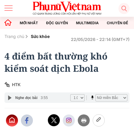
MỚI NHẤT
ĐỘC QUYỀN
MULTIMEDIA
CHUYÊN ĐỀ
Trang chủ
Sức khỏe
22/05/2026 - 22:14 (GMT+7)
4 điểm bất thường khó
kiểm soát dịch Ebola
HTK
Nghe đọc bài
3:55