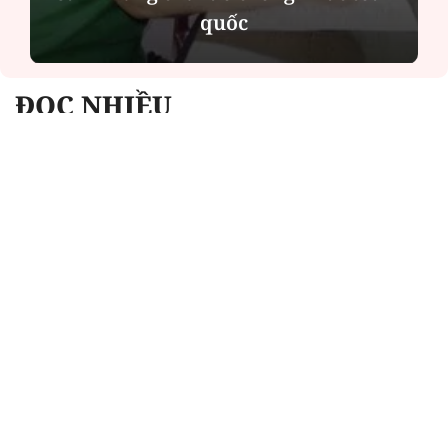
quốc
ĐỌC NHIỀU
Công an Hà Nội xử lý loạt quán game hoạt
động xuyên đêm
Ngân hàng trở lại "ngôi vương" phát hành
trái phiếu: Báo hiệu cuộc đua vốn mới
Về Lấp Vò khám phá điểm sáng mới của du
lịch cộng đồng
Từ 4/8, chính thức lọc ảo xét tuyển đại học