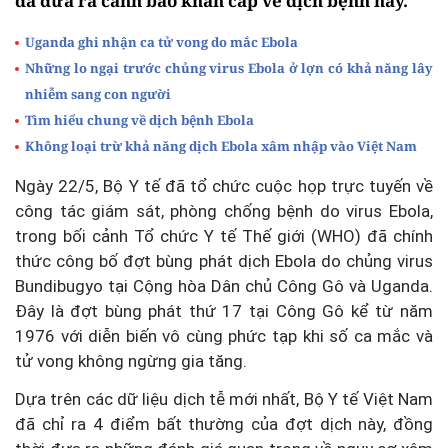
đã đưa ra cảnh báo khẩn cấp về dịch bệnh này.
Uganda ghi nhận ca tử vong do mắc Ebola
Những lo ngại trước chủng virus Ebola ở lợn có khả năng lây
nhiễm sang con người
Tìm hiểu chung về dịch bệnh Ebola
Không loại trừ khả năng dịch Ebola xâm nhập vào Việt Nam
Ngày 22/5, Bộ Y tế đã tổ chức cuộc họp trực tuyến về
công tác giám sát, phòng chống bệnh do virus Ebola,
trong bối cảnh Tổ chức Y tế Thế giới (WHO) đã chính
thức công bố đợt bùng phát dịch Ebola do chủng virus
Bundibugyo tại Cộng hòa Dân chủ Công Gô và Uganda.
Đây là đợt bùng phát thứ 17 tại Công Gô kể từ năm
1976 với diễn biến vô cùng phức tạp khi số ca mắc và
tử vong không ngừng gia tăng.
Dựa trên các dữ liệu dịch tễ mới nhất, Bộ Y tế Việt Nam
đã chỉ ra 4 điểm bất thường của đợt dịch này, đồng