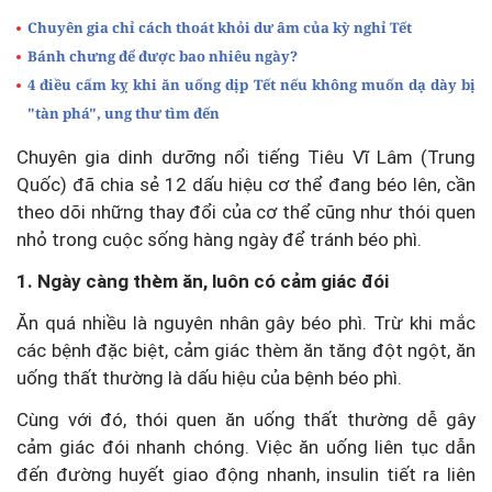
Chuyên gia chỉ cách thoát khỏi dư âm của kỳ nghỉ Tết
Bánh chưng để được bao nhiêu ngày?
4 điều cấm kỵ khi ăn uống dịp Tết nếu không muốn dạ dày bị
"tàn phá", ung thư tìm đến
Chuyên gia dinh dưỡng nổi tiếng Tiêu Vĩ Lâm (Trung
Quốc) đã chia sẻ 12 dấu hiệu cơ thể đang béo lên, cần
theo dõi những thay đổi của cơ thể cũng như thói quen
nhỏ trong cuộc sống hàng ngày để tránh béo phì.
1. Ngày càng thèm ăn, luôn có cảm giác đói
Ăn quá nhiều là nguyên nhân gây béo phì. Trừ khi mắc
các bệnh đặc biệt, cảm giác thèm ăn tăng đột ngột, ăn
uống thất thường là dấu hiệu của bệnh béo phì.
Cùng với đó, thói quen ăn uống thất thường dễ gây
cảm giác đói nhanh chóng. Việc ăn uống liên tục dẫn
đến đường huyết giao động nhanh, insulin tiết ra liên