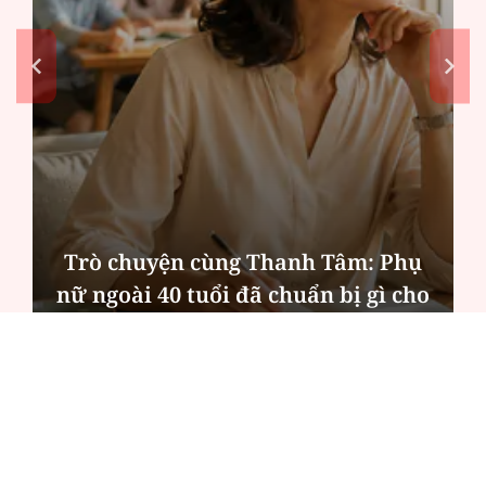
Trò chuyện cùng Thanh Tâm: Phụ
nữ ngoài 40 tuổi đã chuẩn bị gì cho
mình?
ĐỌC NHIỀU
Công an Hà Nội xử lý loạt quán game hoạt