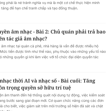
 phải là né tránh nghĩa vụ mà là một cơ chế thực hiện minh
 tảng để hạn chế tranh chấp và tạo đồng thuận.
yền âm nhạc - Bài 2: Chủ quán phải trả bao
ền tác giả âm nhạc?
ả âm nhạc tại quán cà phê, nhà hàng là vấn đề được nhiều hộ
Mức tiền được tính như thế nào, phụ thuộc vào những yếu tố nào
ó những quyền gì khi làm việc với tổ chức đại diện quyền tác
hạc thời AI và nhạc số - Bài cuối: Tăng
ôn trọng quyền sở hữu trí tuệ
n âm thanh đến hệ thống quét nội dung tự động, việc kiểm soát
ng bước sang giai đoạn mới. Cơ quan chức năng cùng các đơn
iả cho biết, việc giám sát trên môi trường số hiện đã sát và chặt