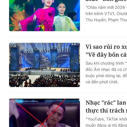
“Chào năm mới 2026 -
trên kênh VTV1. Chươ
Thu Huyền, Phạm Thu 
Vì sao rủi ro 
"Về đây bốn cá
Sau khi chương trình 
đốc Âm nhạc đã có chi
buộc phải dừng lại, đ
vé đến phút chót.
Nhạc "rác" lan
thực thi trách
"YouTube, TikTok khôn
muốn đăng gì thì đăng