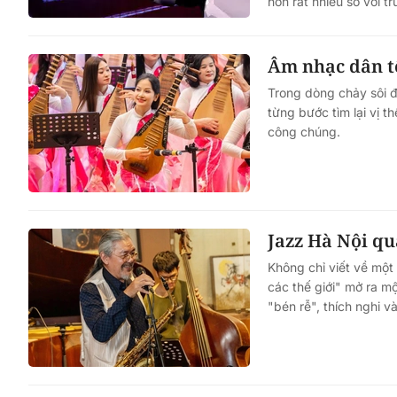
hơn rất nhiều so với t
Âm nhạc dân tộ
Trong dòng chảy sôi 
từng bước tìm lại vị t
công chúng.
Jazz Hà Nội qu
Không chỉ viết về mộ
các thế giới" mở ra m
"bén rễ", thích nghi 