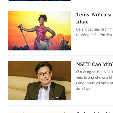
Tems: Nữ ca sĩ
nhạc
Ca sĩ đoạt giải Gramm
tài năng châu Phi tiếp
NSƯT Cao Minh 
Ở tuổi ngoài 60, NSƯ
việc là ông chủ của kh
riêng, phục vụ miễn p
âm nhạc.