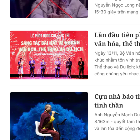
Nguyễn Ngọc Long nêu
15-30 giây trên mạng 
Một cuộc hôn nhân tan v
mảnh đất và bản án vì lẽ
Lần đầu tiên p
bằng
văn hóa, thể t
Ngày 13/11, Bộ Văn hó
khúc nhằm tôn vinh tr
Thể thao và Du lịch; k
công chúng yêu nhạc.
Cựu nhà báo t
tinh thần
Anh Nguyễn Mạnh Duy 
8.163m - quyết tâm th
và lan tỏa đến cộng đ