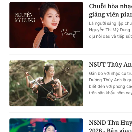
Chuỗi hòa nhạc
giảng viên pia
Là người sáng lập chu
Nguyễn Thị Mỹ Dung 
dịu nỗi đau và tiếp 
NSƯT Thùy Anh
Gắn bó với nhạc cụ tr
Dương Thùy Anh là gư
biết đến với phong các
trên sân khấu hôm nay
NSND Thu Huyề
2026 - Bản gia