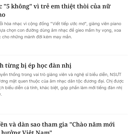
 "5 không" vì trẻ em thiệt thòi của nữ
no
ỗi hòa nhạc vì cộng đồng "Viết tiếp ước mơ", giảng viên piano
lựa chọn con đường dùng âm nhạc để gieo mầm hy vọng, xoa
sức cho những mảnh đời kém may mắn.
 từng bị ép học đàn nhị
uyền thống trong vai trò giảng viên và nghệ sĩ biểu diễn, NSƯT
ơng mặt quen thuộc của âm nhạc dân tộc đương đại. Chị được
h biểu diễn cá tính, khác biệt, góp phần làm mới tiếng đàn nhị
.
n và dàn sao tham gia "Chào năm mới
o hưởng Việt Nam"