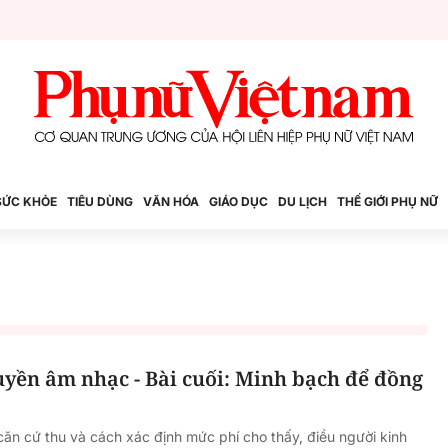
SỨC KHỎE
TIÊU DÙNG
VĂN HÓA
GIÁO DỤC
DU LỊCH
THẾ GIỚI PHỤ NỮ
yền âm nhạc - Bài cuối: Minh bạch để đồng
n cứ thu và cách xác định mức phí cho thấy, điều người kinh