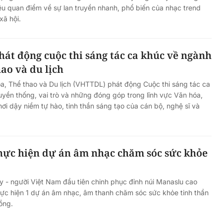
 quan điểm về sự lan truyền nhanh, phổ biến của nhạc trend
xã hội.
Hà Nội thu hút bác sĩ về trạm y
ỡ, 3
tế, tạo điều kiện để người dân
 công
tiếp cận các dịch vụ y tế kỹ thuậ
hát động cuộc thi sáng tác ca khúc về ngành
cao
hao và du lịch
a, Thể thao và Du lịch (VHTTDL) phát động Cuộc thi sáng tác ca
uyền thống, vai trò và những đóng góp trong lĩnh vực Văn hóa,
hơi dậy niềm tự hào, tinh thần sáng tạo của cán bộ, nghệ sĩ và
hực hiện dự án âm nhạc chăm sóc sức khỏe
- người Việt Nam đầu tiên chinh phục đỉnh núi Manaslu cao
ực hiện 1 dự án âm nhạc, âm thanh chăm sóc sức khỏe tinh thần
ồng.