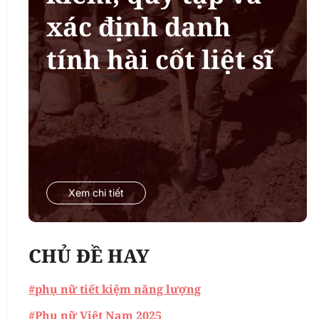
xác định danh
tính hài cốt liệt sĩ
Xem chi tiết
CHỦ ĐỀ HAY
#phụ nữ tiết kiệm năng lượng
#Phụ nữ Việt Nam 2025