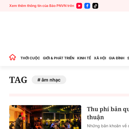
Xem thêm thông tin của Báo PNVN trên
THỜI CUỘC
GIỚI & PHÁT TRIỂN
KINH TẾ
XÃ HỘI
GIA ĐÌNH
TAG
âm nhạc
Thu phí bản qu
thuận
Những băn khoăn về că