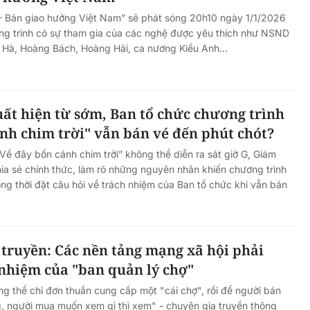
 Bản giao hưởng Việt Nam” sẽ phát sóng 20h10 ngày 1/1/2026
ng trình có sự tham gia của các nghệ được yêu thích như NSND
Hà, Hoàng Bách, Hoàng Hải, ca nương Kiều Anh...
xuất hiện từ sớm, Ban tổ chức chương trình
nh chim trời" vẫn bán vé đến phút chót?
“Về đây bốn cánh chim trời” không thể diễn ra sát giờ G, Giám
a sẻ chính thức, làm rõ những nguyên nhân khiến chương trình
ồng thời đặt câu hỏi về trách nhiệm của Ban tổ chức khi vẫn bán
 truyền: Các nền tảng mạng xã hội phải
 nhiệm của "ban quản lý chợ"
g thể chỉ đơn thuần cung cấp một "cái chợ", rồi để người bán
, người mua muốn xem gì thì xem" - chuyên gia truyền thông