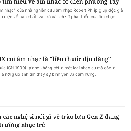
p tìm hiểu về âm nhạc cổ điển phương Tây
m nhạc" của nhà nghiên cứu âm nhạc Robert Philip giúp độc giả
 diện về bản chất, vai trò và lịch sử phát triển của âm nhạc.
9X coi âm nhạc là "liều thuốc dịu dàng"
úc (SN 1990), piano không chỉ là một loại nhạc cụ mà còn là
là nơi giúp anh tìm thấy sự bình yên và cảm hứng.
các nghệ sĩ nói gì về trào lưu Gen Z đang
 trường nhạc trẻ