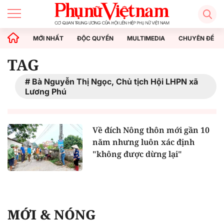
MỚI NHẤT
ĐỘC QUYỀN
MULTIMEDIA
CHUYÊN ĐỀ
TAG
Bà Nguyễn Thị Ngọc, Chủ tịch Hội LHPN xã
Lương Phú
Về đích Nông thôn mới gần 10
năm nhưng luôn xác định
"không được dừng lại"
MỚI & NÓNG