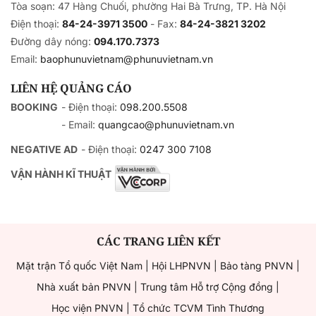
Tòa soạn: 47 Hàng Chuối, phường Hai Bà Trưng, TP. Hà Nội
Điện thoại:
84-24-3971 3500
- Fax:
84-24-3821 3202
Đường dây nóng:
094.170.7373
Email:
baophunuvietnam@phunuvietnam.vn
LIÊN HỆ QUẢNG CÁO
BOOKING
- Điện thoại:
098.200.5508
- Email:
quangcao@phunuvietnam.vn
NEGATIVE AD
- Điện thoại:
0247 300 7108
VẬN HÀNH KĨ THUẬT
CÁC TRANG LIÊN KẾT
Mặt trận Tổ quốc Việt Nam
|
Hội LHPNVN
|
Bảo tàng PNVN
|
Nhà xuất bản PNVN
|
Trung tâm Hỗ trợ Cộng đồng
|
Học viện PNVN
|
Tổ chức TCVM Tình Thương