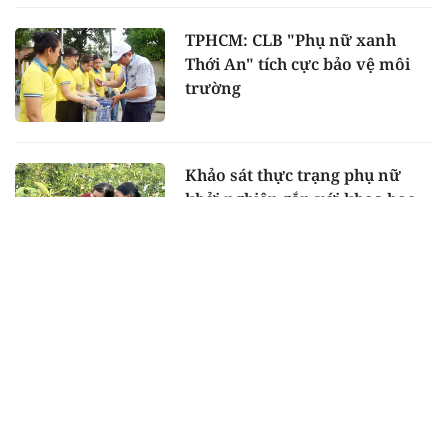
TPHCM: CLB "Phụ nữ xanh
Thới An" tích cực bảo vệ môi
trường
Khảo sát thực trạng phụ nữ
khởi nghiệp gắn với khoa học
công nghệ tại 9 tỉnh trung du
và miền núi phía Bắc
Quân khu 7 kiểm tra công tác
huấn luyện Khối nữ sĩ quan
Gìn giữ hòa bình