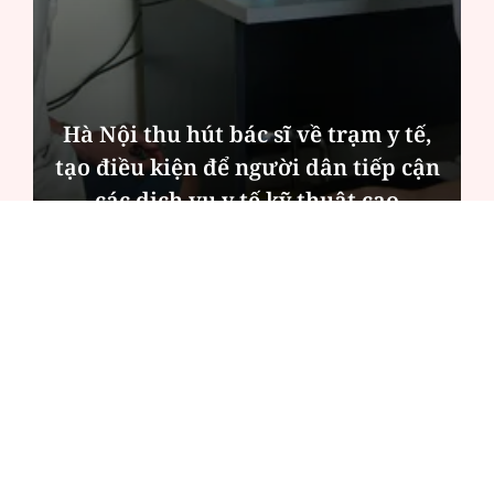
Hà Nội thu hút bác sĩ về trạm y tế,
tạo điều kiện để người dân tiếp cận
các dịch vụ y tế kỹ thuật cao
ĐỌC NHIỀU
Công an Hà Nội xử lý loạt quán game hoạt
động xuyên đêm
Ngân hàng trở lại "ngôi vương" phát hành
trái phiếu: Báo hiệu cuộc đua vốn mới