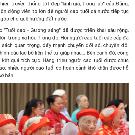
iện truyền thống tốt đẹp "kính già, trọng lão" của Đảng,
uồn động viên to lớn để người cao tuổi cả nước tiếp tục
ệt Nam
g góp cho quê hương đất nước.
 chuyển
 "Tuổi cao - Gương sáng" đã được triển khai sâu rộng,
ển công
Tín hiệu nợ phía sau lợi nhuận
lớn trong xã hội. Trong đó, Hội người cao tuổi các cấp đã
 sách quan trọng, đẩy mạnh chuyển đổi số, chuyển đổi
tăng mạnh của MBBank
hình câu lạc bộ liên thế tự giúp nhau... Bên cạnh đó, công
 kết quả tích cực. Hàng triệu người cao tuổi được chúc
cao; nhiều người cao tuổi có hoàn cảnh khó khăn được hỗ
cơ bản.