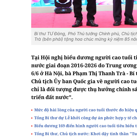
Bí thư TƯ Đảng, Phó Thủ tướng Chính phủ, Chủ tị
Trà (bên phải) tặng hoa chúc mừng kỷ niệm 85 n
Tại Hội nghị biểu dương người cao tuổi t
nước giai đoạn 2016-2026 do Trung ương 
6/6 ở Hà Nội, bà Phạm Thị Thanh Trà - B
Chủ tịch Ủy ban Quốc gia về người cao tu
chỉ là đối tượng được thụ hưởng chính s
triển đất nước”.
Mức độ hài lòng của người cao tuổi thước đo hiệu 
Tổng Bí thư dự Lễ khởi công dự án phức hợp y tế c
Biểu dương 169 điển hình người cao tuổi tiêu biểu 
Tổng Bí thư, Chủ tịch nước: Khơi dậy tinh thần "T