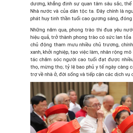
dương, khẳng định sự quan tâm sâu sắc, thể h
Nhà nước và của dân tộc ta. Đây chính là ng
Vai trò của Hội LHPN Vi
phát huy tinh thần tuổi cao gương sáng, đón
trong thúc đẩy tiến trình
Những năm qua, phong trào thi đua yêu nước
đổi số quốc gia và phát tri
hiệu quả, trở thành phong trào có sức lan tỏa 
chủ động tham mưu nhiều chủ trương, chính
dân số
xanh, khởi nghiệp, tạo việc làm, nhân rộng mô 
tác chăm sóc người cao tuổi đạt được nhiều
thọ, mừng thọ; tỷ lệ bao phủ y tế ngày càng 
trợ về nhà ở, đời sống và tiếp cận các dịch vụ 