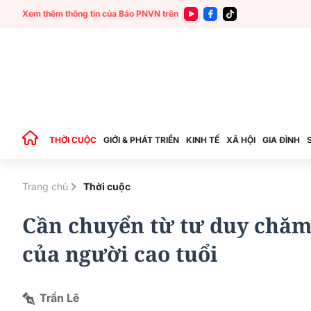
Xem thêm thông tin của Báo PNVN trên
THỜI CUỘC
GIỚI & PHÁT TRIỂN
KINH TẾ
XÃ HỘI
GIA ĐÌNH
Trang chủ
Thời cuộc
Cần chuyển từ tư duy chăm 
của người cao tuổi
Trần Lê