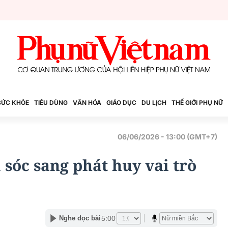
SỨC KHỎE
TIÊU DÙNG
VĂN HÓA
GIÁO DỤC
DU LỊCH
THẾ GIỚI PHỤ NỮ
06/06/2026 - 13:00 (GMT+7)
sóc sang phát huy vai trò
5:00
Nghe đọc bài