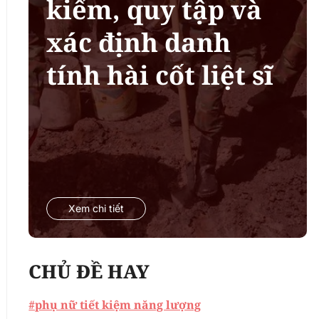
kiếm, quy tập và
xác định danh
tính hài cốt liệt sĩ
Xem chi tiết
CHỦ ĐỀ HAY
#phụ nữ tiết kiệm năng lượng