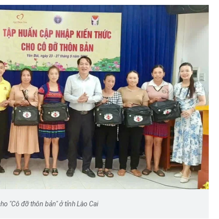
ho "Cô đỡ thôn bản" ở tỉnh Lào Cai