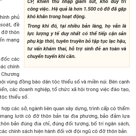
CP, khiến thu nhập giảm sút, khó duy trì
công việc. Hệ quả là hơn 1.500 cô đỡ đã gặp
khó khăn trong hoạt động.
hính phủ
 soát, đề
Trong khi đó, tại nhiều bản làng, họ vẫn là
ô đỡ thôn
lực lượng y tế duy nhất có thể tiếp cận sản
Loại bỏ "giấy phép con" ẩn danh
iển mạng
phụ kịp thời, tuyên truyền bỏ tập tục lạc hậu,
c chạy
Giảm gánh nặng cho doanh
tư vấn khám thai, hỗ trợ sinh đẻ an toàn và
an B
nghiệp nhỏ do phụ nữ làm chủ
chuyển tuyến khi cần.
 đốc các
các chính
ổ Chương
ã hội vùng đồng bào dân tộc thiểu số và miền núi. Bên cạnh
iển, các doanh nghiệp, tổ chức xã hội trong việc đào tạo,
ộc thiểu số.
 hợp các sở, ngành liên quan xây dựng, trình cấp có thẩm
 mạng lưới cô đỡ thôn bản tại địa phương, bảo đảm lựa
hôn bản đúng địa chỉ, đúng đối tượng; bố trí ngân sách,
các chính sách hiện hành đối với đội ngũ cô đỡ thôn bản.