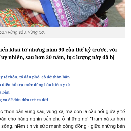
 bàn vùng sâu, vùng xa.
riển khai từ những năm 90 của thế kỷ trước, với
Tuy nhiên, sau hơn 30 năm, lực lượng này đã bị
 tế thôn, tổ dân phố, cô đỡ thôn bản
o diện hỗ trợ mức đóng bảo hiểm y tế
n bản
 xa để đón đứa trẻ ra đời
 thôn bản vùng sâu, vùng xa, mà còn là cầu nối giữa y tế
toàn cho hàng nghìn sản phụ ở những nơi "trạm xá xa hơn
ự sống, niềm tin và sức mạnh cộng đồng - giữa những bản