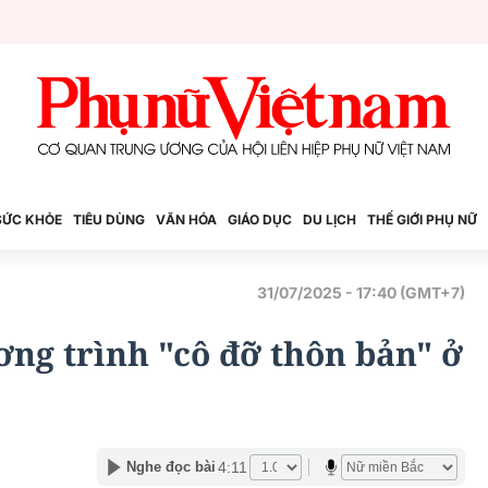
SỨC KHỎE
TIÊU DÙNG
VĂN HÓA
GIÁO DỤC
DU LỊCH
THẾ GIỚI PHỤ NỮ
31/07/2025 - 17:40 (GMT+7)
ơng trình "cô đỡ thôn bản" ở
4:11
Nghe đọc bài