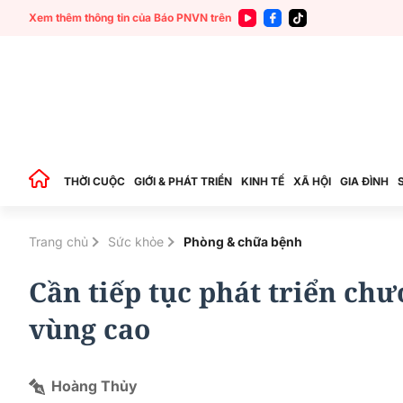
Xem thêm thông tin của Báo PNVN trên
THỜI CUỘC
GIỚI & PHÁT TRIỂN
KINH TẾ
XÃ HỘI
GIA ĐÌNH
Trang chủ
Sức khỏe
Phòng & chữa bệnh
Cần tiếp tục phát triển chư
vùng cao
Hoàng Thủy