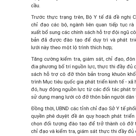
cầu.
Trước thực trạng trên, Bộ Y tế đã đề nghị C
chỉ đạo các bộ, ngành liên quan tiếp tục rà
xuất bổ sung các chính sách hỗ trợ đội ngũ c
bản đã được đào tạo để duy trì và phát tr
Tiếng khóc đầu đời và cuộ
lưới này theo một lộ trình thích hợp;
đua ngăn virus viêm g
Tăng cường kiểm tra, giám sát, chỉ đạo, đôn
địa phương bố trí nguồn lực, thực thi đầy đủ 
sách hỗ trợ cô đỡ thôn bản trong khuôn kh
trình Mục tiêu quốc gia phát triển kinh tế - x
đó, huy động nguồn lực từ các đối tác phát tr
sử dụng mạng lưới cô đỡ thôn bản người dân t
Đồng thời, UBND các tỉnh chỉ đạo Sở Y tế phối
quyền phê duyệt đề án quy hoạch phát triển
chọn đối tượng đào tạo để trở thành cô đỡ t
chỉ đạo và kiểm tra, giám sát thực thi đầy đủ 