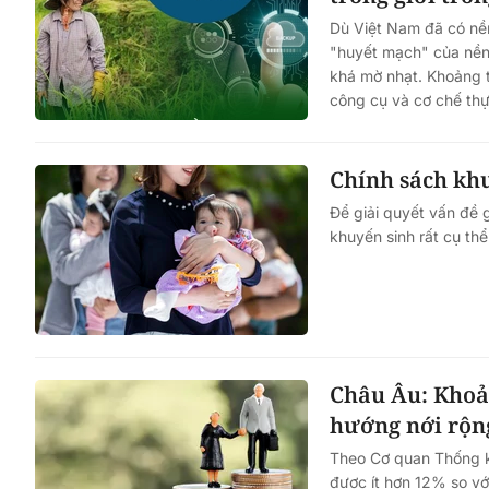
Dù Việt Nam đã có nền
"huyết mạch" của nền 
khá mờ nhạt. Khoảng t
công cụ và cơ chế thự
Chính sách khu
Để giải quyết vấn đề 
khuyến sinh rất cụ thể
Châu Âu: Khoả
hướng nới rộn
Theo Cơ quan Thống k
được ít hơn 12% so vớ