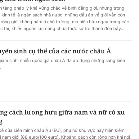
 tảng pháp lý khá vững chắc về bình đẳng giới, nhưng trong
kinh tế là ngân sách nhà nước, những dấu ấn về giới vẫn còn
rống giới không nằm ở chủ trương, mà hiện hữu ngay trong các
c thi, khiến nguồn lực công chưa thực sự trở thành đòn bẩy...
yến sinh cụ thể của các nước châu Á
giảm sinh, nhiều quốc gia châu Á đã áp dụng những sáng kiến
.
ng cách lương hưu giữa nam và nữ có xu
g
ê của Liên minh châu Âu (EU), phụ nữ khu vực này hiện kiếm
i nam giới (88 euro/100 euro). Khoảng cách còn rộng hơn khi nói