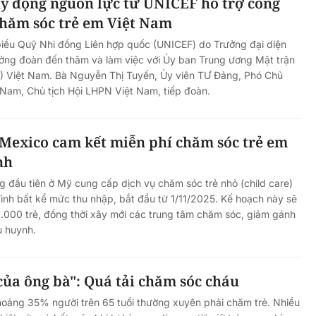
y động nguồn lực từ UNICEF hỗ trợ công
chăm sóc trẻ em Việt Nam
biểu Quỹ Nhi đồng Liên hợp quốc (UNICEF) do Trưởng đại diện
rưởng đoàn đến thăm và làm việc với Ủy ban Trung ương Mặt trận
Việt Nam. Bà Nguyễn Thị Tuyến, Ủy viên TƯ Đảng, Phó Chủ
Nam, Chủ tịch Hội LHPN Việt Nam, tiếp đoàn.
Mexico cam kết miễn phí chăm sóc trẻ em
nh
 đầu tiên ở Mỹ cung cấp dịch vụ chăm sóc trẻ nhỏ (child care)
đình bất kể mức thu nhập, bắt đầu từ 1/11/2025. Kế hoạch này sẽ
.000 trẻ, đồng thời xây mới các trung tâm chăm sóc, giảm gánh
ụ huynh.
của ông bà": Quá tải chăm sóc cháu
hoảng 35% người trên 65 tuổi thường xuyên phải chăm trẻ. Nhiều