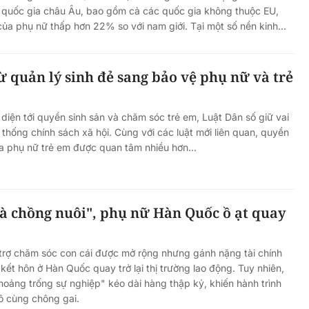
7 quốc gia châu Âu, bao gồm cả các quốc gia không thuộc EU,
của phụ nữ thấp hơn 22% so với nam giới. Tại một số nền kinh...
ừ quản lý sinh đẻ sang bảo vệ phụ nữ và trẻ
nh báo
Chính sách hậu xuất khẩu lao
 diện tới quyền sinh sản và chăm sóc trẻ em, Luật Dân số giữ vai
ảo Luật
động: "Đi để trở về" và bài toán
 thống chính sách xã hội. Cùng với các luật mới liên quan, quyền
lập nghiệp cho lao động nữ
ủa phụ nữ trẻ em được quan tâm nhiều hơn...
à chồng nuôi", phụ nữ Hàn Quốc ồ ạt quay
trợ chăm sóc con cái được mở rộng nhưng gánh nặng tài chính
kết hôn ở Hàn Quốc quay trở lại thị trường lao động. Tuy nhiên,
khoảng trống sự nghiệp" kéo dài hàng thập kỷ, khiến hành trình
vô cùng chông gai.