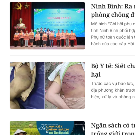
Ninh Bình: Ra 
phòng chống đ
Mô hình “Chi hội phụ
tỉnh Ninh Bình phối h
Phụ nữ toàn quốc lần 
hành của các cấp Hội 
Bộ Y tế: Siết 
hại
Trước các vụ bạo lực,
địa phương khẩn trươn
hiện, xử lý và phòng 
Ngân sách có t
trống giới tro