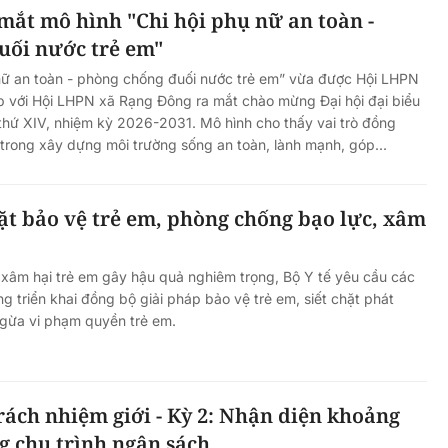
mắt mô hình "Chi hội phụ nữ an toàn -
uối nước trẻ em"
 nữ an toàn - phòng chống đuối nước trẻ em” vừa được Hội LHPN
ợp với Hội LHPN xã Rạng Đông ra mắt chào mừng Đại hội đại biểu
thứ XIV, nhiệm kỳ 2026-2031. Mô hình cho thấy vai trò đồng
trong xây dựng môi trường sống an toàn, lành mạnh, góp...
chặt bảo vệ trẻ em, phòng chống bạo lực, xâm
 xâm hại trẻ em gây hậu quả nghiêm trọng, Bộ Y tế yêu cầu các
g triển khai đồng bộ giải pháp bảo vệ trẻ em, siết chặt phát
ngừa vi phạm quyền trẻ em.
rách nhiệm giới - Kỳ 2: Nhận diện khoảng
ng chu trình ngân sách