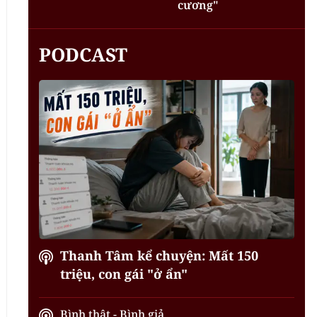
cương"
PODCAST
Thanh Tâm kể chuyện: Mất 150
triệu, con gái "ở ẩn"
Bình thật - Bình giả