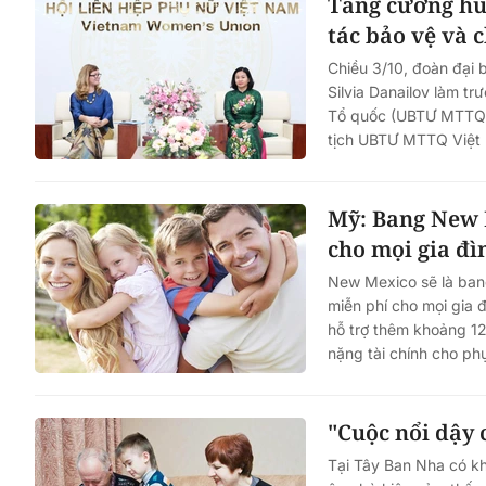
Tăng cường hu
tác bảo vệ và 
Chiều 3/10, đoàn đại 
Silvia Danailov làm t
Tổ quốc (UBTƯ MTTQ) 
tịch UBTƯ MTTQ Việt 
Mỹ: Bang New 
cho mọi gia đì
New Mexico sẽ là bang
miễn phí cho mọi gia 
hỗ trợ thêm khoảng 12
nặng tài chính cho ph
"Cuộc nổi dậy 
Tại Tây Ban Nha có k