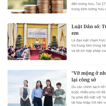
đến lương hưu. Tại 2
trung bình lương hưu 
Luật Dân số: T
em
Doanh nghiệp thủy sản cả
Là đạo luật chạm trực
"điểm nghẽn" trong dự th
trò trung tâm trong hệ
An toàn thực phẩm
và lợi ích hợp pháp c
"Vỡ mộng ở nh
lại công sở
Dù các chính sách hỗ 
buộc nhiều phụ nữ đã 
họ phải đối mặt với "
tái hòa nhập trở nên 