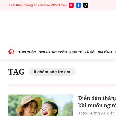
Xem thêm thông tin của Báo PNVN trên
THỜI CUỘC
GIỚI & PHÁT TRIỂN
KINH TẾ
XÃ HỘI
GIA ĐÌNH
TAG
chăm sóc trẻ em
Diễn đàn tháng
khi muốn người
Theo Trưởng đại diện 