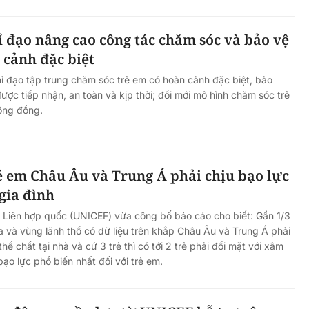
ỉ đạo nâng cao công tác chăm sóc và bảo vệ
 cảnh đặc biệt
ỉ đạo tập trung chăm sóc trẻ em có hoàn cảnh đặc biệt, bảo
được tiếp nhận, an toàn và kịp thời; đổi mới mô hình chăm sóc trẻ
ộng đồng.
ẻ em Châu Âu và Trung Á phải chịu bạo lực
 gia đình
 Liên hợp quốc (UNICEF) vừa công bố báo cáo cho biết: Gần 1/3
ia và vùng lãnh thổ có dữ liệu trên khắp Châu Âu và Trung Á phải
thể chất tại nhà và cứ 3 trẻ thì có tới 2 trẻ phải đối mặt với xâm
 bạo lực phổ biến nhất đối với trẻ em.