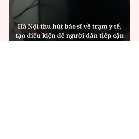
Hà Nội thu hút bác sĩ về trạm y tế,
tạo điều kiện để người dân tiếp cận
các dịch vụ y tế kỹ thuật cao
ĐỌC NHIỀU
Công an Hà Nội xử lý loạt quán game hoạt
động xuyên đêm
Ngân hàng trở lại "ngôi vương" phát hành
trái phiếu: Báo hiệu cuộc đua vốn mới