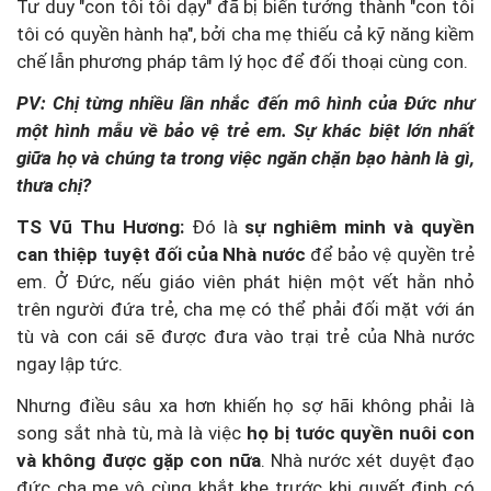
Tư duy "con tôi tôi dạy" đã bị biến tướng thành "con tôi
tôi có quyền hành hạ", bởi cha mẹ thiếu cả kỹ năng kiềm
chế lẫn phương pháp tâm lý học để đối thoại cùng con.
PV: Chị từng nhiều lần nhắc đến mô hình của Đức như
một hình mẫu về bảo vệ trẻ em. Sự khác biệt lớn nhất
giữa họ và chúng ta trong việc ngăn chặn bạo hành là gì,
thưa chị?
TS Vũ Thu Hương:
Đó là
sự nghiêm minh và quyền
can thiệp tuyệt đối của Nhà nước
để bảo vệ quyền trẻ
em. Ở Đức, nếu giáo viên phát hiện một vết hằn nhỏ
trên người đứa trẻ, cha mẹ có thể phải đối mặt với án
tù và con cái sẽ được đưa vào trại trẻ của Nhà nước
ngay lập tức.
Nhưng điều sâu xa hơn khiến họ sợ hãi không phải là
song sắt nhà tù, mà là việc
họ bị tước quyền nuôi con
và không được gặp con nữa
. Nhà nước xét duyệt đạo
đức cha mẹ vô cùng khắt khe trước khi quyết định có