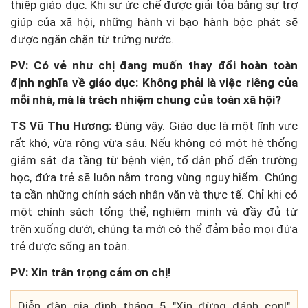
thiệp giáo dục. Khi sự ức chế được giải tỏa bằng sự trợ
giúp của xã hội, những hành vi bạo hành bộc phát sẽ
được ngăn chặn từ trứng nước.
PV: Có vẻ như chị đang muốn thay đổi hoàn toàn
định nghĩa về giáo dục: Không phải là việc riêng của
mỗi nhà, mà là trách nhiệm chung của toàn xã hội?
TS Vũ Thu Hương:
Đúng vậy. Giáo dục là một lĩnh vực
rất khó, vừa rộng vừa sâu. Nếu không có một hệ thống
giám sát đa tầng từ bệnh viện, tổ dân phố đến trường
học, đứa trẻ sẽ luôn nằm trong vùng nguy hiểm. Chúng
ta cần những chính sách nhân văn và thực tế. Chỉ khi có
một chính sách tổng thể, nghiêm minh và đầy đủ từ
trên xuống dưới, chúng ta mới có thể đảm bảo mọi đứa
trẻ được sống an toàn.
PV: Xin trân trọng cảm ơn chị!
Diễn đàn gia đình tháng 5 "Xin đừng đánh con!"