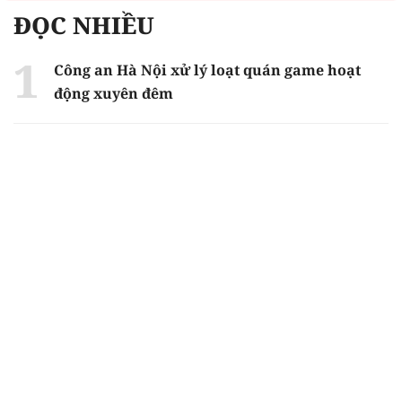
ĐỌC NHIỀU
Công an Hà Nội xử lý loạt quán game hoạt
động xuyên đêm
Ngân hàng trở lại "ngôi vương" phát hành
trái phiếu: Báo hiệu cuộc đua vốn mới
Về Lấp Vò khám phá điểm sáng mới của du
lịch cộng đồng
Từ 4/8, chính thức lọc ảo xét tuyển đại học
2026