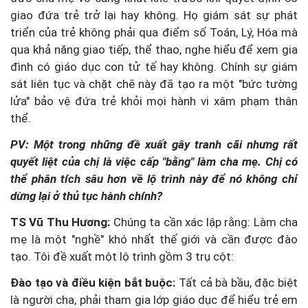
giao đứa trẻ trở lại hay không. Họ giám sát sự phát
triển của trẻ không phải qua điểm số Toán, Lý, Hóa mà
qua khả năng giao tiếp, thể thao, nghe hiểu để xem gia
đình có giáo dục con tử tế hay không. Chính sự giám
sát liên tục và chặt chẽ này đã tạo ra một "bức tường
lửa" bảo vệ đứa trẻ khỏi mọi hành vi xâm phạm thân
thể.
PV: Một trong những đề xuất gây tranh cãi nhưng rất
quyết liệt của chị là việc cấp "bằng" làm cha mẹ. Chị có
thể phân tích sâu hơn về lộ trình này để nó không chỉ
dừng lại ở thủ tục hành chính?
TS Vũ Thu Hương:
Chúng ta cần xác lập rằng: Làm cha
mẹ là một "nghề" khó nhất thế giới và cần được đào
tạo. Tôi đề xuất một lộ trình gồm 3 trụ cột:
Đào tạo và điều kiện bắt buộc:
Tất cả bà bầu, đặc biệt
là người cha, phải tham gia lớp giáo dục để hiểu trẻ em