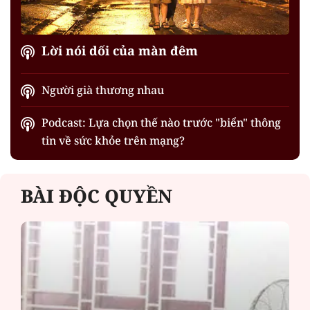
Lời nói dối của màn đêm
Người già thương nhau
Podcast: Lựa chọn thế nào trước "biển" thông
tin về sức khỏe trên mạng?
BÀI ĐỘC QUYỀN