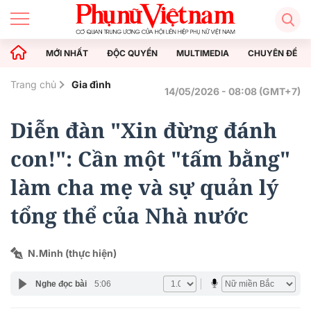
MỚI NHẤT
ĐỘC QUYỀN
MULTIMEDIA
CHUYÊN ĐỀ
Trang chủ
Gia đình
14/05/2026 - 08:08 (GMT+7)
Diễn đàn "Xin đừng đánh
con!": Cần một "tấm bằng"
làm cha mẹ và sự quản lý
tổng thể của Nhà nước
N.Minh (thực hiện)
Nghe đọc bài
5:06