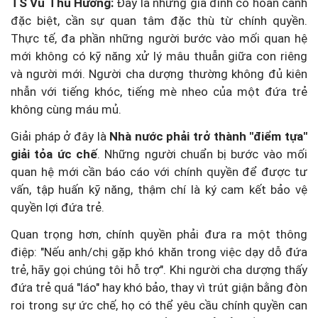
TS Vũ Thu Hương:
Đây là những gia đình có hoàn cảnh
đặc biệt, cần sự quan tâm đặc thù từ chính quyền.
Thực tế, đa phần những người bước vào mối quan hệ
mới không có kỹ năng xử lý mâu thuẫn giữa con riêng
và người mới. Người cha dượng thường không đủ kiên
nhẫn với tiếng khóc, tiếng mè nheo của một đứa trẻ
không cùng máu mủ.
Giải pháp ở đây là
Nhà nước phải trở thành "điểm tựa"
giải tỏa ức chế
. Những người chuẩn bị bước vào mối
quan hệ mới cần báo cáo với chính quyền để được tư
vấn, tập huấn kỹ năng, thậm chí là ký cam kết bảo vệ
quyền lợi đứa trẻ.
Quan trọng hơn, chính quyền phải đưa ra một thông
điệp: "Nếu anh/chị gặp khó khăn trong việc dạy dỗ đứa
trẻ, hãy gọi chúng tôi hỗ trợ". Khi người cha dượng thấy
đứa trẻ quá "láo" hay khó bảo, thay vì trút giận bằng đòn
roi trong sự ức chế, họ có thể yêu cầu chính quyền can