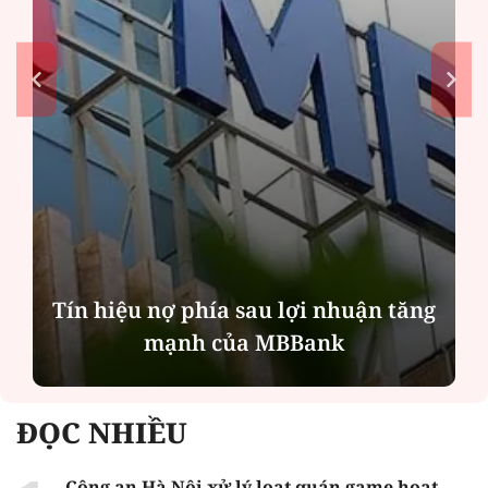
Tín hiệu nợ phía sau lợi nhuận tăng
mạnh của MBBank
ĐỌC NHIỀU
Công an Hà Nội xử lý loạt quán game hoạt