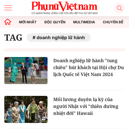
MỚI NHẤT
ĐỘC QUYỀN
MULTIMEDIA
CHUYÊN ĐỀ
TAG
doanh nghiệp lữ hành
Doanh nghiệp lữ hành "tung
chiêu" hút khách tại Hội chợ Du
lịch Quốc tế Việt Nam 2024
Mối lương duyên lạ kỳ của
người Nhật với "thiên đường
nhiệt đới" Hawaii