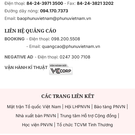
Điện thoại:
84-24-3971 3500
- Fax:
84-24-3821 3202
Đường dây nóng:
094.170.7373
Email:
baophunuvietnam@phunuvietnam.vn
LIÊN HỆ QUẢNG CÁO
BOOKING
- Điện thoại:
098.200.5508
- Email:
quangcao@phunuvietnam.vn
NEGATIVE AD
- Điện thoại:
0247 300 7108
VẬN HÀNH KĨ THUẬT
CÁC TRANG LIÊN KẾT
Mặt trận Tổ quốc Việt Nam
|
Hội LHPNVN
|
Bảo tàng PNVN
|
Nhà xuất bản PNVN
|
Trung tâm Hỗ trợ Cộng đồng
|
Học viện PNVN
|
Tổ chức TCVM Tình Thương