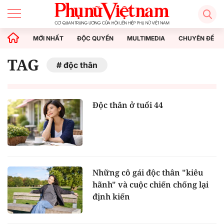
MỚI NHẤT
ĐỘC QUYỀN
MULTIMEDIA
CHUYÊN ĐỀ
TAG
độc thân
Độc thân ở tuổi 44
Những cô gái độc thân "kiêu
hãnh" và cuộc chiến chống lại
định kiến