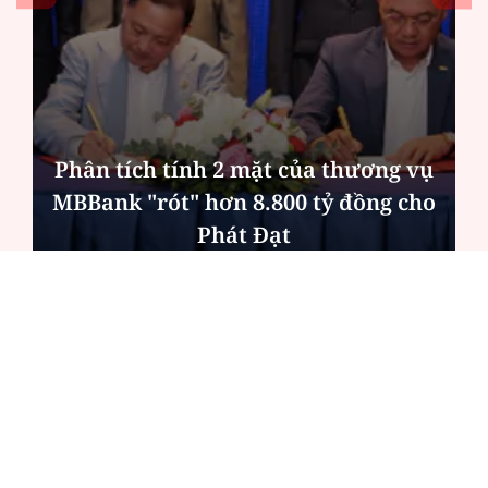
Phân tích tính 2 mặt của thương vụ
MBBank "rót" hơn 8.800 tỷ đồng cho
Phát Đạt
ĐỌC NHIỀU
Công an Hà Nội xử lý loạt quán game hoạt
động xuyên đêm
Ngân hàng trở lại "ngôi vương" phát hành