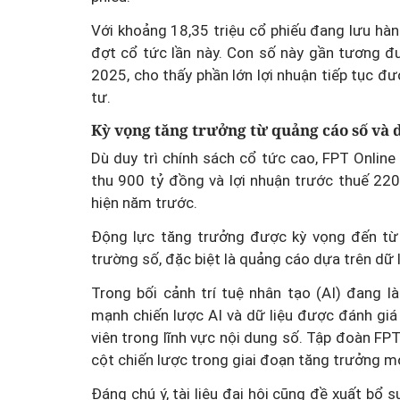
Vai trò của Hội LHPN Vi
Với khoảng 18,35 triệu cổ phiếu đang lưu hà
trong thúc đẩy tiến trình
đợt cổ tức lần này. Con số này gần tương đ
đổi số quốc gia và phát tri
2025, cho thấy phần lớn lợi nhuận tiếp tục đ
dân số
tư.
Kỳ vọng tăng trưởng từ quảng cáo số và 
Dù duy trì chính sách cổ tức cao, FPT Onli
thu 900 tỷ đồng và lợi nhuận trước thuế 22
hiện năm trước.
Động lực tăng trưởng được kỳ vọng đến từ
trường số, đặc biệt là quảng cáo dựa trên dữ 
Trong bối cảnh trí tuệ nhân tạo (AI) đang 
mạnh chiến lược AI và dữ liệu được đánh giá
viên trong lĩnh vực nội dung số. Tập đoàn FPT 
cột chiến lược trong giai đoạn tăng trưởng mớ
Đáng chú ý, tài liệu đại hội cũng đề xuất bổ