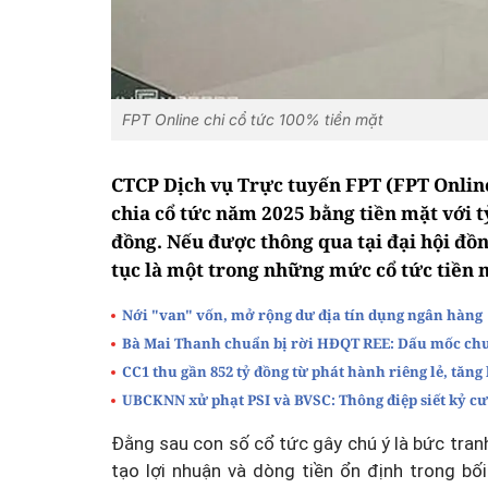
FPT Online chi cổ tức 100% tiền mặt
CTCP Dịch vụ Trực tuyến FPT (FPT Onlin
chia cổ tức năm 2025 bằng tiền mặt với 
đồng. Nếu được thông qua tại đại hội đồn
tục là một trong những mức cổ tức tiền 
Nới "van" vốn, mở rộng dư địa tín dụng ngân hàng
Bà Mai Thanh chuẩn bị rời HĐQT REE: Dấu mốc chu
CC1 thu gần 852 tỷ đồng từ phát hành riêng lẻ, tăng
UBCKNN xử phạt PSI và BVSC: Thông điệp siết kỷ c
Đằng sau con số cổ tức gây chú ý là bức tranh
tạo lợi nhuận và dòng tiền ổn định trong b