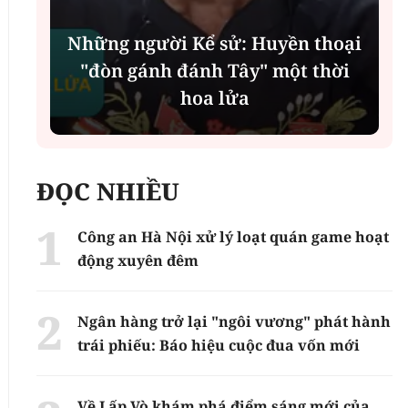
Những người Kể sử: Huyền thoại
"đòn gánh đánh Tây" một thời
hoa lửa
ĐỌC NHIỀU
Công an Hà Nội xử lý loạt quán game hoạt
động xuyên đêm
Ngân hàng trở lại "ngôi vương" phát hành
trái phiếu: Báo hiệu cuộc đua vốn mới
Về Lấp Vò khám phá điểm sáng mới của