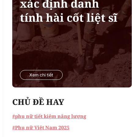
xác định danh
tính hài cốt liệt sĩ
Xem chi tiết
CHỦ ĐỀ HAY
#phụ nữ tiết kiệm năng lượng
#Phụ nữ Việt Nam 2025