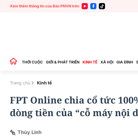
Xem thêm thông tin của Báo PNVN trên
THỜI CUỘC
GIỚI & PHÁT TRIỂN
KINH TẾ
XÃ HỘI
GIA ĐÌNH
Trang chủ
Kinh tế
FPT Online chia cổ tức 100
dòng tiền của “cỗ máy nội d
Thùy Linh