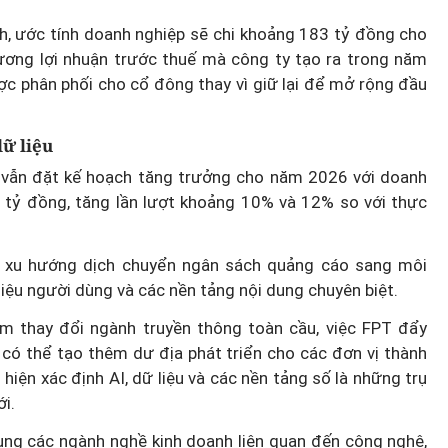
ệt Nam
nh, ước tính doanh nghiệp sẽ chi khoảng 183 tỷ đồng cho
 chuyển
ương lợi nhuận trước thuế mà công ty tạo ra trong năm
ển công
Tín hiệu nợ phía sau lợi nhuận
ược phân phối cho cổ đông thay vì giữ lại để mở rộng đầu
tăng mạnh của MBBank
dữ liệu
ne vẫn đặt kế hoạch tăng trưởng cho năm 2026 với doanh
0 tỷ đồng, tăng lần lượt khoảng 10% và 12% so với thực
 xu hướng dịch chuyển ngân sách quảng cáo sang môi
liệu người dùng và các nền tảng nội dung chuyên biệt.
làm thay đổi ngành truyền thông toàn cầu, việc FPT đẩy
 có thể tạo thêm dư địa phát triển cho các đơn vị thành
hiện xác định AI, dữ liệu và các nền tảng số là những trụ
i.
 sung các ngành nghề kinh doanh liên quan đến công nghệ,