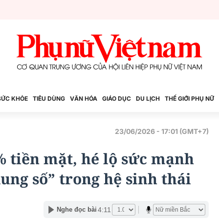
SỨC KHỎE
TIÊU DÙNG
VĂN HÓA
GIÁO DỤC
DU LỊCH
THẾ GIỚI PHỤ NỮ
23/06/2026 - 17:01 (GMT+7)
% tiền mặt, hé lộ sức mạnh
ung số” trong hệ sinh thái
4:11
Nghe đọc bài