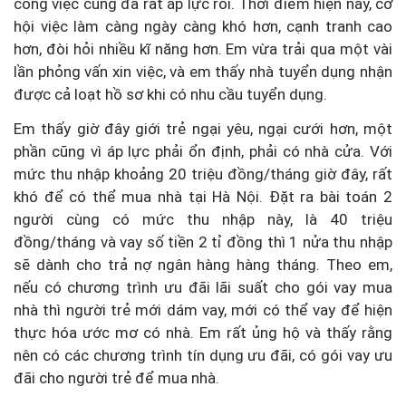
công việc cũng đã rất áp lực rồi. Thời điểm hiện nay, cơ
hội việc làm càng ngày càng khó hơn, cạnh tranh cao
hơn, đòi hỏi nhiều kĩ năng hơn. Em vừa trải qua một vài
lần phỏng vấn xin việc, và em thấy nhà tuyển dụng nhận
được cả loạt hồ sơ khi có nhu cầu tuyển dụng.
Em thấy giờ đây giới trẻ ngại yêu, ngại cưới hơn, một
phần cũng vì áp lực phải ổn định, phải có nhà cửa. Với
mức thu nhập khoảng 20 triệu đồng/tháng giờ đây, rất
khó để có thể mua nhà tại Hà Nội. Đặt ra bài toán 2
người cùng có mức thu nhập này, là 40 triệu
đồng/tháng và vay số tiền 2 tỉ đồng thì 1 nửa thu nhập
sẽ dành cho trả nợ ngân hàng hàng tháng. Theo em,
nếu có chương trình ưu đãi lãi suất cho gói vay mua
nhà thì người trẻ mới dám vay, mới có thể vay để hiện
thực hóa ước mơ có nhà. Em rất ủng hộ và thấy rằng
nên có các chương trình tín dụng ưu đãi, có gói vay ưu
đãi cho người trẻ để mua nhà.