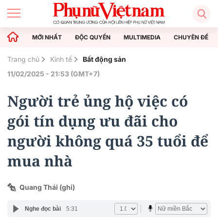
MỚI NHẤT
ĐỘC QUYỀN
MULTIMEDIA
CHUYÊN ĐỀ
Trang chủ
Kinh tế
Bất động sản
11/02/2025 - 21:53 (GMT+7)
Người trẻ ủng hộ việc có
gói tín dụng ưu đãi cho
người không quá 35 tuổi để
mua nhà
Quang Thái (ghi)
Nghe đọc bài
5:31