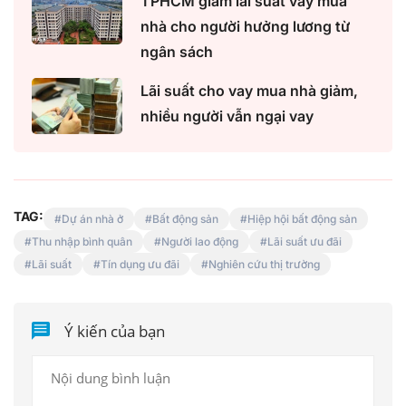
TPHCM giảm lãi suất vay mua
nhà cho người hưởng lương từ
ngân sách
Lãi suất cho vay mua nhà giảm,
nhiều người vẫn ngại vay
TAG:
Dự án nhà ở
Bất động sản
Hiệp hội bất động sản
Thu nhập bình quân
Người lao động
Lãi suất ưu đãi
Lãi suất
Tín dụng ưu đãi
Nghiên cứu thị trường
Ý kiến của bạn