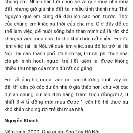
chúng em. Nhiều bạn lựa chọn sẽ về quê mua nhà mua
đất, nhưng giờ giá nhà đất tại nhiều tỉnh thành như Thái
Nguyên quê em cũng đã đều lên cao hơn trước. Thời
của chúng em khác xa thời của cha mẹ. Giờ đây để có
thể làm việc, để nuôi sống bản thân mình đã là rất khó
khăn, và việc mua nhà thì khó khăn hơn rất nhiều. Em đã
làm việc tại Hà Nội, về quê làm việc, sau đó lại trở lại Hà
Nội. Tại các thành phố lớn hiện tại, trừ chi phí thuê nhà,
chi phí sinh hoạt, người trẻ tiết kiệm lại được không
nhiều thu nhập của mình dù rất cố gắng.
Em rất ủng hộ, ngoài việc có các chương trình vay ưu
đãi thì cần có các dự án nhà ở giá thấp hơn, chứ với các
dự án chung cư lên đến hàng trăm triệu đồng/m2, ít
nhất 3-4 tỉ đồng mới mua được 1 căn hộ thì thực sự
khó khăn cho người trẻ khi mua nhà.
Nguyễn Khánh
Năm sinh: 2000. Quê quán: Sơn Tây, Hà Nội.