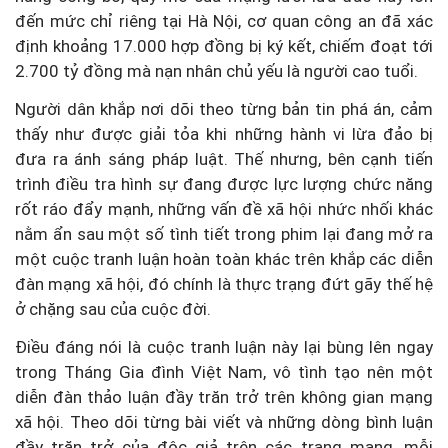
đến mức chỉ riêng tại Hà Nội, cơ quan công an đã xác
định khoảng 17.000 hợp đồng bị ký kết, chiếm đoạt tới
2.700 tỷ đồng mà nạn nhân chủ yếu là người cao tuổi.
Người dân khắp nơi dõi theo từng bản tin phá án, cảm
thấy như được giải tỏa khi những hành vi lừa đảo bị
đưa ra ánh sáng pháp luật. Thế nhưng, bên cạnh tiến
trình điều tra hình sự đang được lực lượng chức năng
rốt ráo đẩy mạnh, những vấn đề xã hội nhức nhối khác
nằm ẩn sau một số tình tiết trong phim lại đang mở ra
một cuộc tranh luận hoàn toàn khác trên khắp các diễn
đàn mạng xã hội, đó chính là thực trạng đứt gãy thế hệ
ở chặng sau của cuộc đời.
Điều đáng nói là cuộc tranh luận này lại bùng lên ngay
trong Tháng Gia đình Việt Nam, vô tình tạo nên một
diễn đàn thảo luận đầy trăn trở trên không gian mạng
xã hội. Theo dõi từng bài viết và những dòng bình luận
đầy trăn trở của độc giả trên các trang mạng, mỗi