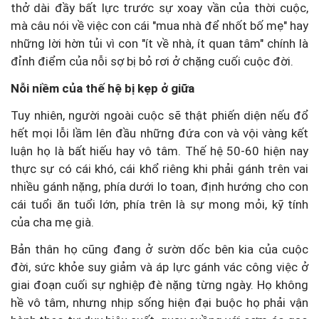
thở dài đầy bất lực trước sự xoay vần của thời cuộc,
mà câu nói về việc con cái "mua nhà để nhốt bố mẹ" hay
những lời hờn tủi vì con "ít về nhà, ít quan tâm" chính là
đỉnh điểm của nỗi sợ bị bỏ rơi ở chặng cuối cuộc đời.
Nỗi niềm của thế hệ bị kẹp ở giữa
Tuy nhiên, người ngoài cuộc sẽ thật phiến diện nếu đổ
hết mọi lỗi lầm lên đầu những đứa con và vội vàng kết
luận họ là bất hiếu hay vô tâm. Thế hệ 50-60 hiện nay
thực sự có cái khó, cái khổ riêng khi phải gánh trên vai
nhiều gánh nặng, phía dưới lo toan, định hướng cho con
cái tuổi ăn tuổi lớn, phía trên là sự mong mỏi, kỹ tính
của cha mẹ già.
Bản thân họ cũng đang ở sườn dốc bên kia của cuộc
đời, sức khỏe suy giảm và áp lực gánh vác công việc ở
giai đoạn cuối sự nghiệp đè nặng từng ngày. Họ không
hề vô tâm, nhưng nhịp sống hiện đại buộc họ phải vận