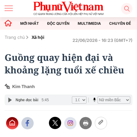
MỚI NHẤT
ĐỘC QUYỀN
MULTIMEDIA
CHUYÊN ĐỀ
Trang chủ
Xã hội
22/06/2026 - 16:23 (GMT+7)
Guồng quay hiện đại và
khoảng lặng tuổi xế chiều
Kim Thanh
Nghe đọc bài
5:45