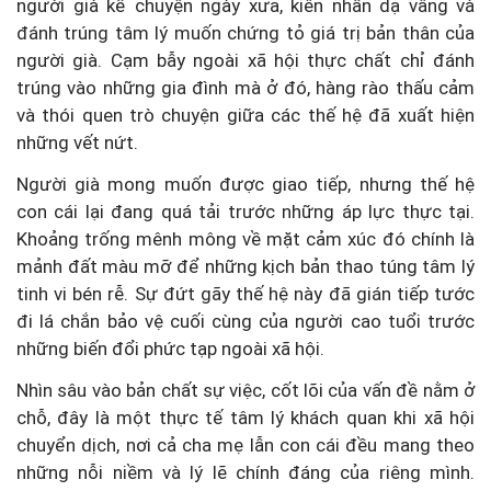
người già kể chuyện ngày xưa, kiên nhẫn dạ vâng và
đánh trúng tâm lý muốn chứng tỏ giá trị bản thân của
người già. Cạm bẫy ngoài xã hội thực chất chỉ đánh
trúng vào những gia đình mà ở đó, hàng rào thấu cảm
và thói quen trò chuyện giữa các thế hệ đã xuất hiện
những vết nứt.
Người già mong muốn được giao tiếp, nhưng thế hệ
con cái lại đang quá tải trước những áp lực thực tại.
Khoảng trống mênh mông về mặt cảm xúc đó chính là
mảnh đất màu mỡ để những kịch bản thao túng tâm lý
tinh vi bén rễ. Sự đứt gãy thế hệ này đã gián tiếp tước
đi lá chắn bảo vệ cuối cùng của người cao tuổi trước
những biến đổi phức tạp ngoài xã hội.
Nhìn sâu vào bản chất sự việc, cốt lõi của vấn đề nằm ở
chỗ, đây là một thực tế tâm lý khách quan khi xã hội
chuyển dịch, nơi cả cha mẹ lẫn con cái đều mang theo
những nỗi niềm và lý lẽ chính đáng của riêng mình.