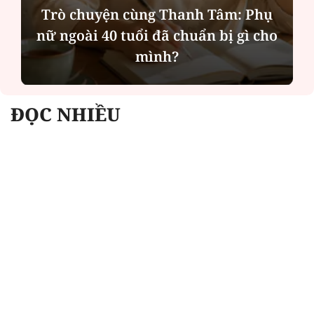
Trò chuyện cùng Thanh Tâm: Phụ
nữ ngoài 40 tuổi đã chuẩn bị gì cho
mình?
ĐỌC NHIỀU
Công an Hà Nội xử lý loạt quán game hoạt
động xuyên đêm
Ngân hàng trở lại "ngôi vương" phát hành
trái phiếu: Báo hiệu cuộc đua vốn mới
Về Lấp Vò khám phá điểm sáng mới của du
lịch cộng đồng