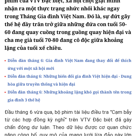
phim của VTV Đặc biệt, xã hội chợt giật mình
nhận ra một thực trạng nhức nhối khác ngay
trong Tháng Gia đình Việt Nam. Đó là, sự đứt gãy
thế hệ đầy trăn trở giữa những đứa con tuổi 50-
60 đang quay cuồng trong guồng quay hiện đại và
cha mẹ già tuổi 70-80 đang cô độc giữa khoảng
lặng của tuổi xế chiều.
Diễn đàn tháng 6: Gia đình Việt Nam đang thay đổi để thích
ứng với một xã hội mới
Diễn đàn tháng 6: Những biến đổi gia đình Việt hiện đại - Dung
hòa giữa truyền thống và hiện đại
Diễn đàn tháng 6: Những khoảng lặng khó gọi thành tên trong
gia đình 3 thế hệ
Đầu tháng 6 vừa qua, bộ phim tài liệu điều tra "Cạm bẫy
từ các hợp đồng kỳ nghỉ" trên VTV Đặc biệt đã gây
chấn động dư luận. Theo dữ liệu được cơ quan chức
năng công bố, quy mô của mạng lưới lừa đảo này lớn