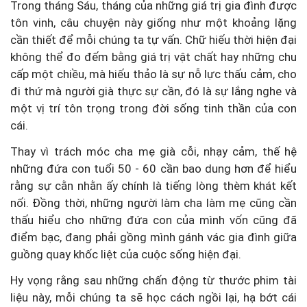
Trong tháng Sáu, tháng của những giá trị gia đình được
tôn vinh, câu chuyện này giống như một khoảng lặng
cần thiết để mỗi chúng ta tự vấn. Chữ hiếu thời hiện đại
không thể đo đếm bằng giá trị vật chất hay những chu
cấp một chiều, mà hiếu thảo là sự nỗ lực thấu cảm, cho
đi thứ mà người già thực sự cần, đó là sự lắng nghe và
một vị trí tôn trọng trong đời sống tinh thần của con
cái.
Thay vì trách móc cha mẹ già cỗi, nhạy cảm, thế hệ
những đứa con tuổi 50 - 60 cần bao dung hơn để hiểu
rằng sự cằn nhằn ấy chính là tiếng lòng thèm khát kết
nối. Đồng thời, những người làm cha làm mẹ cũng cần
thấu hiểu cho những đứa con của mình vốn cũng đã
điểm bạc, đang phải gồng mình gánh vác gia đình giữa
guồng quay khốc liệt của cuộc sống hiện đại.
Hy vọng rằng sau những chấn động từ thước phim tài
liệu này, mỗi chúng ta sẽ học cách ngồi lại, hạ bớt cái