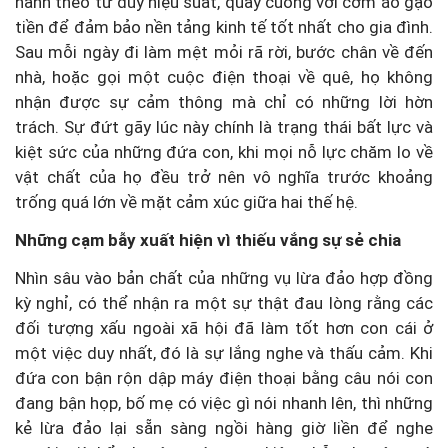
hành theo tư duy hiệu suất, quay cuồng với cơm áo gạo
tiền để đảm bảo nền tảng kinh tế tốt nhất cho gia đình.
Sau mỗi ngày đi làm mệt mỏi rã rời, bước chân về đến
nhà, hoặc gọi một cuộc điện thoại về quê, họ không
nhận được sự cảm thông mà chỉ có những lời hờn
trách. Sự đứt gãy lúc này chính là trạng thái bất lực và
kiệt sức của những đứa con, khi mọi nỗ lực chăm lo về
vật chất của họ đều trở nên vô nghĩa trước khoảng
trống quá lớn về mặt cảm xúc giữa hai thế hệ.
Những cạm bẫy xuất hiện vì thiếu vắng sự sẻ chia
Nhìn sâu vào bản chất của những vụ lừa đảo hợp đồng
kỳ nghỉ, có thể nhận ra một sự thật đau lòng rằng các
đối tượng xấu ngoài xã hội đã làm tốt hơn con cái ở
một việc duy nhất, đó là sự lắng nghe và thấu cảm. Khi
đứa con bận rộn dập máy điện thoại bằng câu nói con
đang bận họp, bố mẹ có việc gì nói nhanh lên, thì những
kẻ lừa đảo lại sẵn sàng ngồi hàng giờ liền để nghe