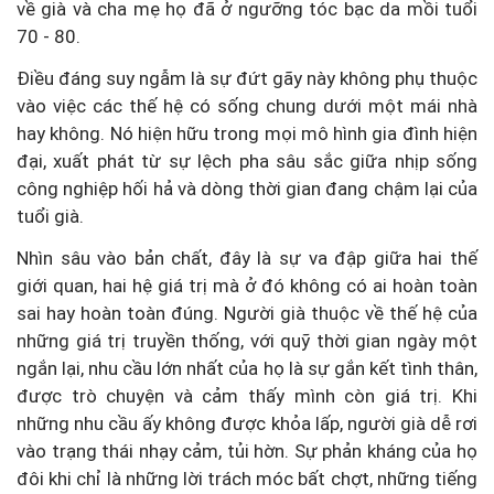
về già và cha mẹ họ đã ở ngưỡng tóc bạc da mồi tuổi
70 - 80.
Điều đáng suy ngẫm là sự đứt gãy này không phụ thuộc
vào việc các thế hệ có sống chung dưới một mái nhà
hay không. Nó hiện hữu trong mọi mô hình gia đình hiện
đại, xuất phát từ sự lệch pha sâu sắc giữa nhịp sống
công nghiệp hối hả và dòng thời gian đang chậm lại của
tuổi già.
Nhìn sâu vào bản chất, đây là sự va đập giữa hai thế
giới quan, hai hệ giá trị mà ở đó không có ai hoàn toàn
sai hay hoàn toàn đúng. Người già thuộc về thế hệ của
những giá trị truyền thống, với quỹ thời gian ngày một
ngắn lại, nhu cầu lớn nhất của họ là sự gắn kết tình thân,
được trò chuyện và cảm thấy mình còn giá trị. Khi
những nhu cầu ấy không được khỏa lấp, người già dễ rơi
vào trạng thái nhạy cảm, tủi hờn. Sự phản kháng của họ
đôi khi chỉ là những lời trách móc bất chợt, những tiếng