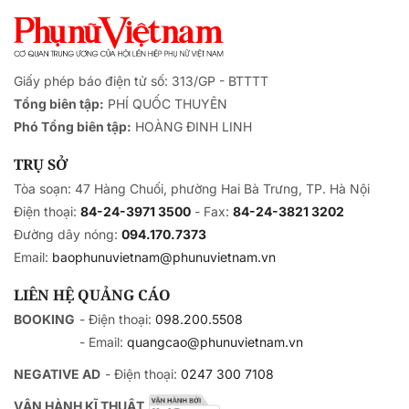
Giấy phép báo điện tử số: 313/GP - BTTTT
Tổng biên tập:
PHÍ QUỐC THUYÊN
Phó Tổng biên tập:
HOÀNG ĐINH LINH
TRỤ SỞ
Tòa soạn: 47 Hàng Chuối, phường Hai Bà Trưng, TP. Hà Nội
Điện thoại:
84-24-3971 3500
- Fax:
84-24-3821 3202
Đường dây nóng:
094.170.7373
Email:
baophunuvietnam@phunuvietnam.vn
LIÊN HỆ QUẢNG CÁO
BOOKING
- Điện thoại:
098.200.5508
- Email:
quangcao@phunuvietnam.vn
NEGATIVE AD
- Điện thoại:
0247 300 7108
VẬN HÀNH KĨ THUẬT