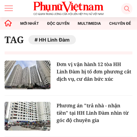
MỚI NHẤT
ĐỘC QUYỀN
MULTIMEDIA
CHUYÊN ĐỀ
TAG
HH Linh Đàm
Đơn vị vận hành 12 tòa HH
Linh Đàm bị tố đơn phương cắt
dịch vụ, cư dân bức xúc
Phương án "trả nhà - nhận
tiền" tại HH Linh Đàm nhìn từ
góc độ chuyên gia