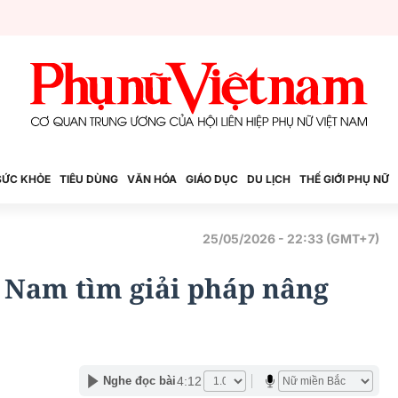
SỨC KHỎE
TIÊU DÙNG
VĂN HÓA
GIÁO DỤC
DU LỊCH
THẾ GIỚI PHỤ NỮ
25/05/2026 - 22:33 (GMT+7)
t Nam tìm giải pháp nâng
4:12
Nghe đọc bài