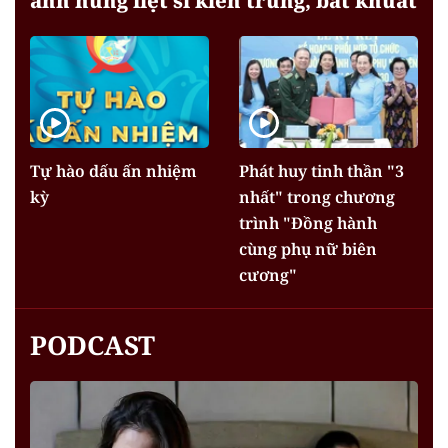
anh hùng liệt sĩ kiên trung, bất khuất
Tự hào dấu ấn nhiệm
Phát huy tinh thần "3
kỳ
nhất" trong chương
trình "Đồng hành
cùng phụ nữ biên
cương"
PODCAST