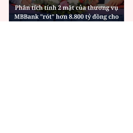
Phân tích tính 2 mặt của thương vụ
MBBank "rót" hơn 8.800 tỷ đồng cho
Phát Đạt
ĐỌC NHIỀU
Công an Hà Nội xử lý loạt quán game hoạt
động xuyên đêm
Ngân hàng trở lại "ngôi vương" phát hành
trái phiếu: Báo hiệu cuộc đua vốn mới
Về Lấp Vò khám phá điểm sáng mới của du
lịch cộng đồng