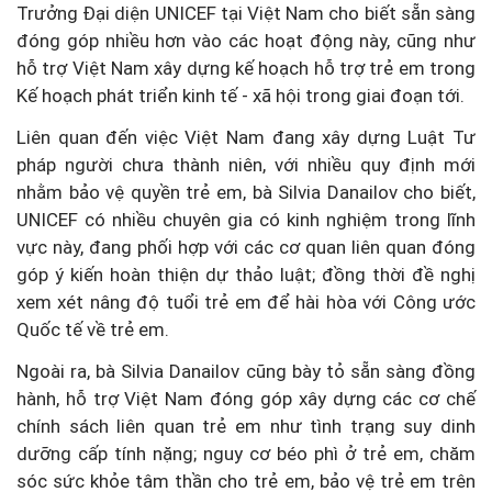
Trưởng Đại diện UNICEF tại Việt Nam cho biết sẵn sàng
đóng góp nhiều hơn vào các hoạt động này, cũng như
hỗ trợ Việt Nam xây dựng kế hoạch hỗ trợ trẻ em trong
Kế hoạch phát triển kinh tế - xã hội trong giai đoạn tới.
Liên quan đến việc Việt Nam đang xây dựng Luật Tư
pháp người chưa thành niên, với nhiều quy định mới
nhằm bảo vệ quyền trẻ em, bà Silvia Danailov cho biết,
UNICEF có nhiều chuyên gia có kinh nghiệm trong lĩnh
vực này, đang phối hợp với các cơ quan liên quan đóng
góp ý kiến hoàn thiện dự thảo luật; đồng thời đề nghị
xem xét nâng độ tuổi trẻ em để hài hòa với Công ước
Quốc tế về trẻ em.
Ngoài ra, bà Silvia Danailov cũng bày tỏ sẵn sàng đồng
hành, hỗ trợ Việt Nam đóng góp xây dựng các cơ chế
chính sách liên quan trẻ em như tình trạng suy dinh
dưỡng cấp tính nặng; nguy cơ béo phì ở trẻ em, chăm
sóc sức khỏe tâm thần cho trẻ em, bảo vệ trẻ em trên