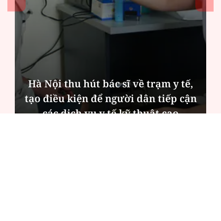
Hà Nội thu hút bác sĩ về trạm y tế,
tạo điều kiện để người dân tiếp cận
các dịch vụ y tế kỹ thuật cao
ĐỌC NHIỀU
Công an Hà Nội xử lý loạt quán game hoạt
động xuyên đêm