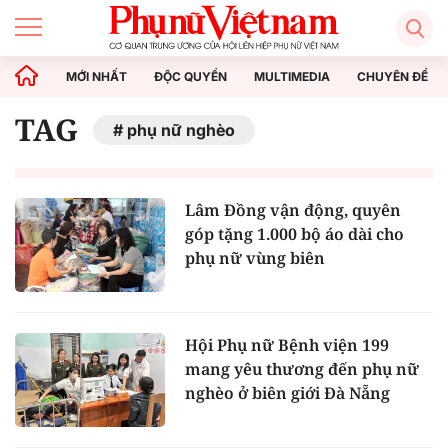
MỚI NHẤT
ĐỘC QUYỀN
MULTIMEDIA
CHUYÊN ĐỀ
TAG
phụ nữ nghèo
Lâm Đồng vận động, quyên
góp tặng 1.000 bộ áo dài cho
phụ nữ vùng biên
Hội Phụ nữ Bệnh viện 199
mang yêu thương đến phụ nữ
nghèo ở biên giới Đà Nẵng