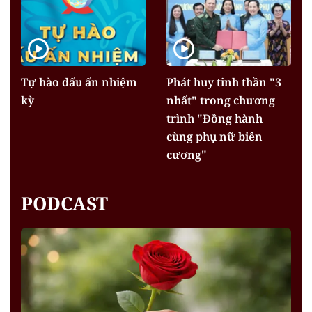
Tự hào dấu ấn nhiệm
Phát huy tinh thần "3
kỳ
nhất" trong chương
trình "Đồng hành
cùng phụ nữ biên
cương"
PODCAST