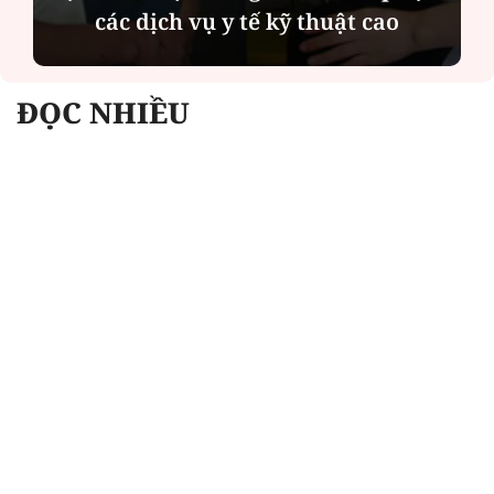
các dịch vụ y tế kỹ thuật cao
ĐỌC NHIỀU
Công an Hà Nội xử lý loạt quán game hoạt
động xuyên đêm
Ngân hàng trở lại "ngôi vương" phát hành
trái phiếu: Báo hiệu cuộc đua vốn mới
Về Lấp Vò khám phá điểm sáng mới của du
lịch cộng đồng
Từ 4/8, chính thức lọc ảo xét tuyển đại học