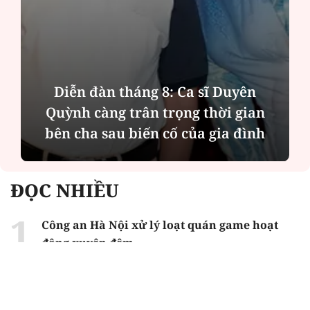
Diễn đàn tháng 8: Ca sĩ Duyên
Quỳnh càng trân trọng thời gian
bên cha sau biến cố của gia đình
ĐỌC NHIỀU
Công an Hà Nội xử lý loạt quán game hoạt
động xuyên đêm
Ngân hàng trở lại "ngôi vương" phát hành
trái phiếu: Báo hiệu cuộc đua vốn mới