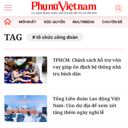
MỚI NHẤT
ĐỘC QUYỀN
MULTIMEDIA
CHUYÊN ĐỀ
TAG
tổ chức công đoàn
TPHCM: Chính sách hỗ trợ vốn
vay giúp ổn định hệ thống nhà
trọ bình dân
Tổng Liên đoàn Lao động Việt
Nam: Còn dư địa để xem xét
tăng thêm ngày nghỉ lễ