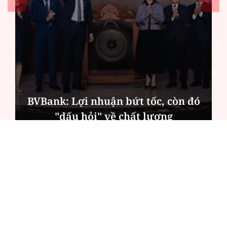
BVBank: Lợi nhuận bứt tốc, còn đó
"dấu hỏi" về chất lượng
ĐỌC NHIỀU
Công an Hà Nội xử lý loạt quán game hoạt
động xuyên đêm