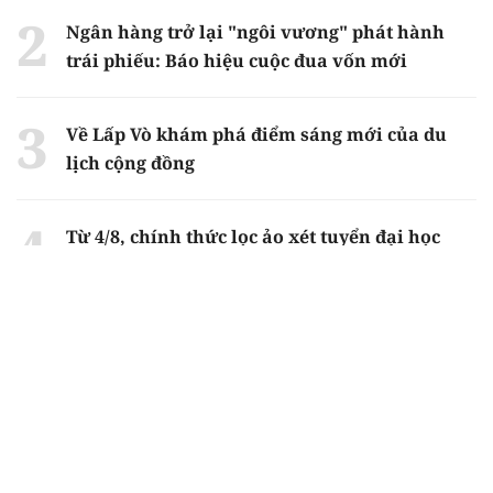
Ngân hàng trở lại "ngôi vương" phát hành
trái phiếu: Báo hiệu cuộc đua vốn mới
Về Lấp Vò khám phá điểm sáng mới của du
lịch cộng đồng
Từ 4/8, chính thức lọc ảo xét tuyển đại học
2026
Gian lận thi ở Tuyên Quang: Bộ GD-ĐT công
bố phương án xử lý vào sáng 5/8
Chiến dịch 500 ngày