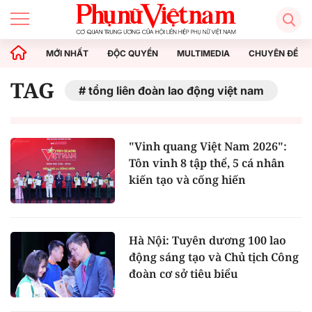
MỚI NHẤT
ĐỘC QUYỀN
MULTIMEDIA
CHUYÊN ĐỀ
TAG
tổng liên đoàn lao động việt nam
"Vinh quang Việt Nam 2026":
Tôn vinh 8 tập thể, 5 cá nhân
kiến tạo và cống hiến
Hà Nội: Tuyên dương 100 lao
động sáng tạo và Chủ tịch Công
đoàn cơ sở tiêu biểu