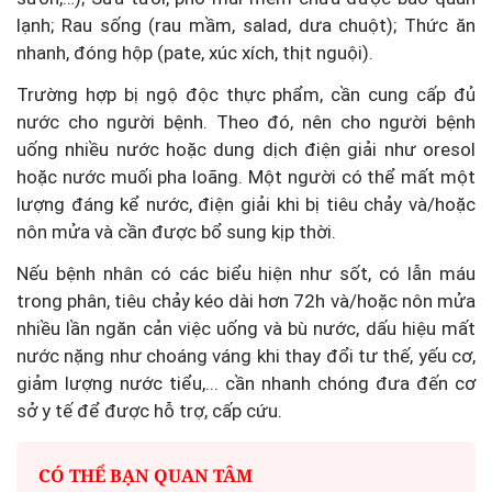
lạnh; Rau sống (rau mầm, salad, dưa chuột); Thức ăn
nhanh, đóng hộp (pate, xúc xích, thịt nguội).
Trường hợp bị ngộ độc thực phẩm, cần cung cấp đủ
nước cho người bệnh. Theo đó, nên cho người bệnh
uống nhiều nước hoặc dung dịch điện giải như oresol
hoặc nước muối pha loãng. Một người có thể mất một
lượng đáng kể nước, điện giải khi bị tiêu chảy và/hoặc
nôn mửa và cần được bổ sung kịp thời.
Nếu bệnh nhân có các biểu hiện như sốt, có lẫn máu
trong phân, tiêu chảy kéo dài hơn 72h và/hoặc nôn mửa
nhiều lần ngăn cản việc uống và bù nước, dấu hiệu mất
nước nặng như choáng váng khi thay đổi tư thế, yếu cơ,
giảm lượng nước tiểu,... cần nhanh chóng đưa đến cơ
sở y tế để được hỗ trợ, cấp cứu.
CÓ THỂ BẠN QUAN TÂM