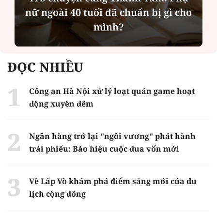
tạo điều kiện để người dân tiếp cận
các dịch vụ y tế kỹ thuật cao
ĐỌC NHIỀU
Công an Hà Nội xử lý loạt quán game hoạt
động xuyên đêm
Ngân hàng trở lại "ngôi vương" phát hành
trái phiếu: Báo hiệu cuộc đua vốn mới
Về Lấp Vò khám phá điểm sáng mới của du
lịch cộng đồng