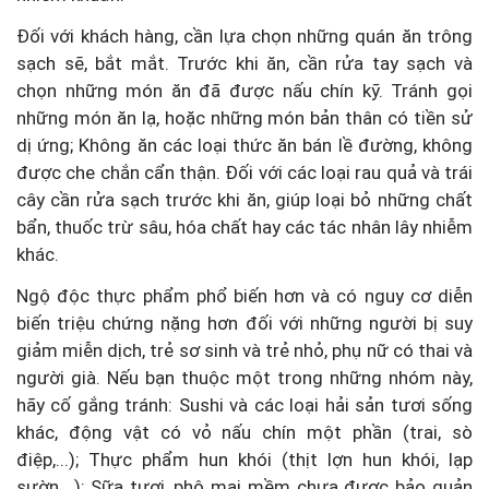
Đối với khách hàng, cần lựa chọn những quán ăn trông
sạch sẽ, bắt mắt. Trước khi ăn, cần rửa tay sạch và
chọn những món ăn đã được nấu chín kỹ. Tránh gọi
những món ăn lạ, hoặc những món bản thân có tiền sử
dị ứng; Không ăn các loại thức ăn bán lề đường, không
được che chắn cẩn thận. Đối với các loại rau quả và trái
cây cần rửa sạch trước khi ăn, giúp loại bỏ những chất
bẩn, thuốc trừ sâu, hóa chất hay các tác nhân lây nhiễm
khác.
Ngộ độc thực phẩm phổ biến hơn và có nguy cơ diễn
biến triệu chứng nặng hơn đối với những người bị suy
giảm miễn dịch, trẻ sơ sinh và trẻ nhỏ, phụ nữ có thai và
người già. Nếu bạn thuộc một trong những nhóm này,
hãy cố gắng tránh: Sushi và các loại hải sản tươi sống
khác, động vật có vỏ nấu chín một phần (trai, sò
điệp,...); Thực phẩm hun khói (thịt lợn hun khói, lạp
sườn,…); Sữa tươi, phô mai mềm chưa được bảo quản