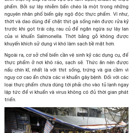
phẩm. Bởi sự lây nhiễm bẩn chéo là một trong những
nguyên nhân phổ biến gây ngộ độc thực phẩm. Ví như,
thớt và dao dùng để chặt thịt gà sống nên được rửa kỹ
trước khi gọt trái cây, rau củ để ngăn ngừa sự lây lan
của vi khuẩn Salmonella. Thớt bằng gỗ không được
khuyến khích sử dụng vì khó làm sạch bề mặt hơn.
Ngoài ra, cơ sở chế biến cần vệ sinh kỹ các dụng cụ, để
thực phẩm ở nơi khô ráo, sạch sẽ. Thức ăn nên được
nấu chín kĩ, nhất là với thịt sống, trứng và gia cầm vì
nguy cơ cao ẩn chứa các vi khuẩn gây bệnh. Đối với các
loại thực phẩm chưa dùng tới phải cho vào tủ lạnh ngay
lập tức để vi khuẩn và virus không có đủ thời gian phát
triển.