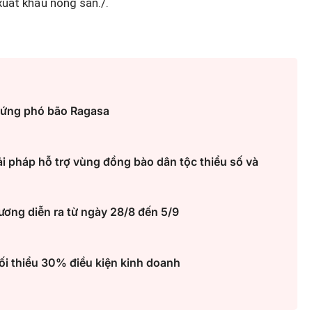
xuất khẩu nông sản./.
ệt Nam
 chuyển
ển công
Tín hiệu nợ phía sau lợi nhuận
tăng mạnh của MBBank
 ứng phó bão Ragasa
ải pháp hỗ trợ vùng đồng bào dân tộc thiểu số và
ơng diễn ra từ ngày 28/8 đến 5/9
i thiểu 30% điều kiện kinh doanh