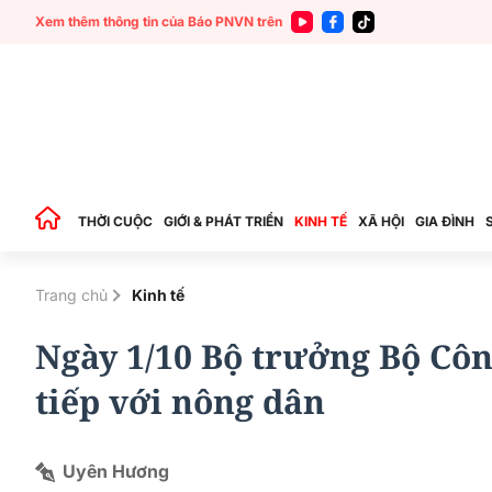
Xem thêm thông tin của Báo PNVN trên
THỜI CUỘC
GIỚI & PHÁT TRIỂN
KINH TẾ
XÃ HỘI
GIA ĐÌNH
Trang chủ
Kinh tế
Ngày 1/10 Bộ trưởng Bộ Côn
tiếp với nông dân
Uyên Hương