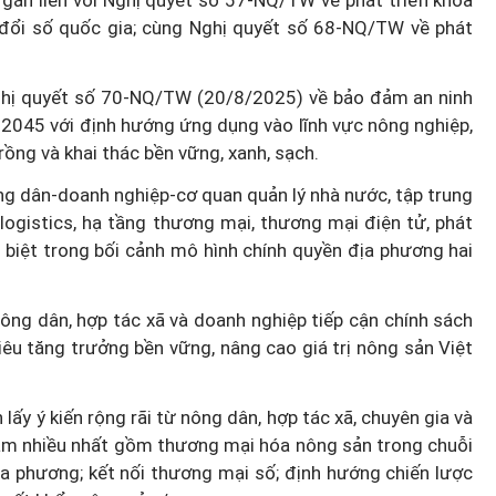
y gắn liền với Nghị quyết số 57-NQ/TW về phát triển khoa
đổi số quốc gia; cùng Nghị quyết số 68-NQ/TW về phát
 Nghị quyết số 70-NQ/TW (20/8/2025) về bảo đảm an ninh
2045 với định hướng ứng dụng vào lĩnh vực nông nghiệp,
rồng và khai thác bền vững, xanh, sạch.
ông dân-doanh nghiệp-cơ quan quản lý nhà nước, tập trung
logistics, hạ tầng thương mại, thương mại điện tử, phát
c biệt trong bối cảnh mô hình chính quyền địa phương hai
ông dân, hợp tác xã và doanh nghiệp tiếp cận chính sách
êu tăng trưởng bền vững, nâng cao giá trị nông sản Việt
ấy ý kiến rộng rãi từ nông dân, hợp tác xã, chuyên gia và
m nhiều nhất gồm thương mại hóa nông sản trong chuỗi
ịa phương; kết nối thương mại số; định hướng chiến lược