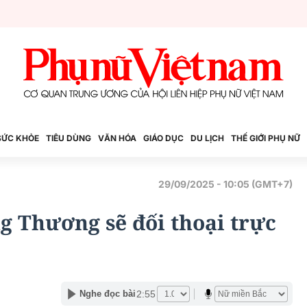
SỨC KHỎE
TIÊU DÙNG
VĂN HÓA
GIÁO DỤC
DU LỊCH
THẾ GIỚI PHỤ NỮ
29/09/2025 - 10:05 (GMT+7)
g Thương sẽ đối thoại trực
2:55
Nghe đọc bài