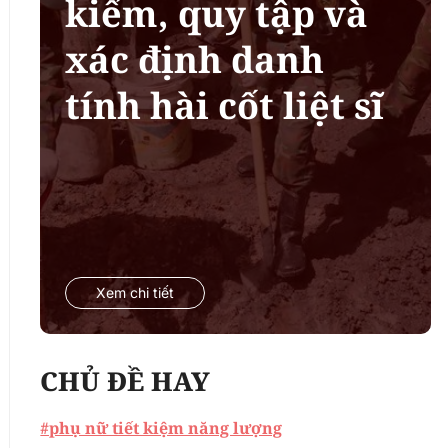
kiếm, quy tập và
xác định danh
tính hài cốt liệt sĩ
Xem chi tiết
CHỦ ĐỀ HAY
#phụ nữ tiết kiệm năng lượng