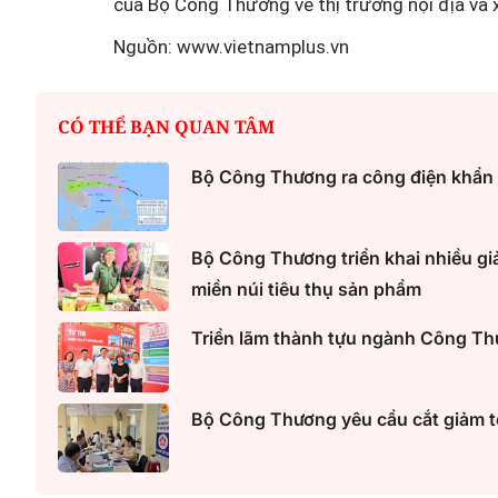
của Bộ Công Thương về thị trường nội địa và 
Nguồn: www.vietnamplus.vn
Vai trò của Hội LHPN Vi
trong thúc đẩy tiến trình
CÓ THỂ BẠN QUAN TÂM
đổi số quốc gia và phát tri
dân số
Bộ Công Thương ra công điện khẩn
Bộ Công Thương triển khai nhiều gi
miền núi tiêu thụ sản phẩm
Triển lãm thành tựu ngành Công Thư
Bộ Công Thương yêu cầu cắt giảm tố