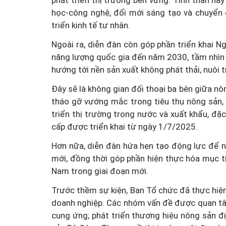
phát triển thị trường bền vững. Tinh thần nà
học-công nghệ, đổi mới sáng tạo và chuyển 
triển kinh tế tư nhân.
Ngoài ra, diễn đàn còn góp phần triển khai
năng lượng quốc gia đến năm 2030, tầm nhìn 
hướng tới nền sản xuất không phát thải, nuôi t
Đây sẽ là không gian đối thoại ba bên giữa n
tháo gỡ vướng mắc trong tiêu thụ nông sản, 
triển thị trường trong nước và xuất khẩu, đặ
cấp được triển khai từ ngày 1/7/2025.
Hơn nữa, diễn đàn hứa hẹn tạo động lực để n
mới, đồng thời góp phần hiện thực hóa mục ti
Nam trong giai đoạn mới.
Trước thềm sự kiện, Ban Tổ chức đã thực hiện l
doanh nghiệp. Các nhóm vấn đề được quan tâ
cung ứng; phát triển thương hiệu nông sản đ