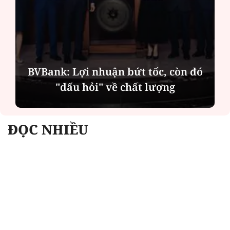
BVBank: Lợi nhuận bứt tốc, còn đó
"dấu hỏi" về chất lượng
ĐỌC NHIỀU
Công an Hà Nội xử lý loạt quán game hoạt
động xuyên đêm
Ngân hàng trở lại "ngôi vương" phát hành
trái phiếu: Báo hiệu cuộc đua vốn mới