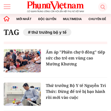
MỚI NHẤT
ĐỘC QUYỀN
MULTIMEDIA
CHUYÊN ĐỀ
TAG
thứ trưởng bộ y tế
Ấm áp "Phiên chợ 0 đồng" tiếp
sức cho trẻ em vùng cao
Mường Khương
Thứ trưởng Bộ Y tế Nguyễn Tri
Thức: Đừng để trẻ bị bạo hành
rồi mới vào cuộc