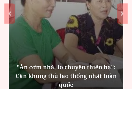
"Ăn cơm nhà, lo chuyện thiên hạ":
Cần khung thù lao thống nhất toàn
quốc
ĐỌC NHIỀU
Công an Hà Nội xử lý loạt quán game hoạt
động xuyên đêm