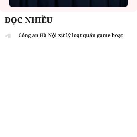
ĐỌC NHIỀU
Công an Hà Nội xử lý loạt quán game hoạt
động xuyên đêm
Ngân hàng trở lại "ngôi vương" phát hành
trái phiếu: Báo hiệu cuộc đua vốn mới
Về Lấp Vò khám phá điểm sáng mới của du
lịch cộng đồng
Từ 4/8, chính thức lọc ảo xét tuyển đại học
2026