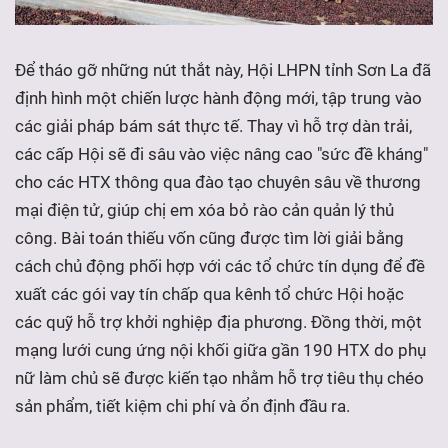
Để tháo gỡ những nút thắt này, Hội LHPN tỉnh Sơn La đã
định hình một chiến lược hành động mới, tập trung vào
các giải pháp bám sát thực tế. Thay vì hỗ trợ dàn trải,
các cấp Hội sẽ đi sâu vào việc nâng cao "sức đề kháng"
cho các HTX thông qua đào tạo chuyên sâu về thương
mại điện tử, giúp chị em xóa bỏ rào cản quản lý thủ
công. Bài toán thiếu vốn cũng được tìm lời giải bằng
cách chủ động phối hợp với các tổ chức tín dụng để đề
xuất các gói vay tín chấp qua kênh tổ chức Hội hoặc
các quỹ hỗ trợ khởi nghiệp địa phương. Đồng thời, một
mạng lưới cung ứng nội khối giữa gần 190 HTX do phụ
nữ làm chủ sẽ được kiến tạo nhằm hỗ trợ tiêu thụ chéo
sản phẩm, tiết kiệm chi phí và ổn định đầu ra.