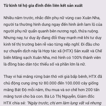
Từ kinh tế hộ gia đình đến liên kết sản xuất
Nhiều năm trước, nhắc đến phụ nữ vùng cao Xuân Nha,
người ta thường hình dung ngay đến hình ảnh lam lũ của
người phụ nữ quẩn quanh bên nương ngô, thửa ruộng.
Nhưng nay, tư duy ấy đang đổi thay mạnh mẽ khi tư duy
kinh tế thị trường bén rễ vào từng nếp nghĩ. Đi đầu cho
sự chuyển dịch này là Hợp tác xã (HTX) Sản xuất và Chế
biến Măng sạch Xuân Nha, mô hình có 100% thành viên
là đồng bào dân tộc thiểu số và phần lớn là nữ.
Thay vì hái măng rừng bán thô với giá bấp bênh, HTX đã
chủ động cung ứng từ 80.000 đến 100.000 cây giống
măng Bát Độ mỗi năm, thu mua và sơ chế hơn 200 tấn
măng tươi cho bà con. Bà Lò Thị Nguyễn, Giám đốc
HTX chia sẻ:
"Ngày trước, chị em làm lụng vất vả nhưng