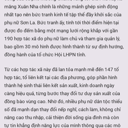
măng Xuân Nha chính là những mảnh ghép sinh động
nhất tạo nên bức tranh kinh tế tập thể đầy khởi sắc của
phụ nữ Sơn La. Bức tranh ấy, tính tới thời điểm hiện tại
được đo đếm bằng một mạng lưới rộng khắp với gần
190 hợp tác xã do phụ nữ làm chủ và tham gia quản lý,
bao gồm 30 mô hình được hình thành từ sự định hướng,
đồng hành của tổ chức Hội LHPN tỉnh.
Từ các hợp tác xã này đã lan tỏa mạnh mẽ đến 147 tổ
hợp tác, tổ liên kết tại các địa phương, góp phần hình
thành hệ sinh thái liên kết sản xuất, kinh doanh ngày
càng hiệu quả, từng bước thay đổi tư duy sản xuất của
đồng bào vùng cao. Nhờ đó, nhiều phụ nữ dân tộc thiểu
số đã mạnh dạn thay đổi nếp nghĩ, cách làm, không chỉ
nâng cao thu nhập, cải thiện đời sống gia đình mà còn
tự tin khẳng định năng lực của mình thông qua các mô