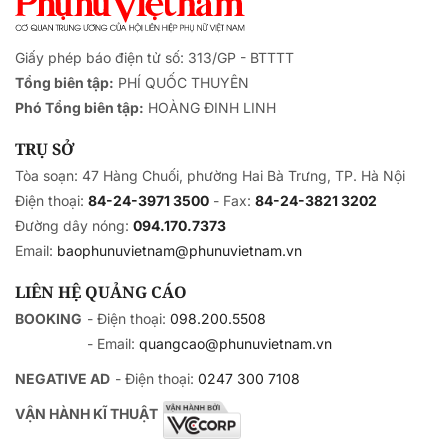
Giấy phép báo điện tử số: 313/GP - BTTTT
Tổng biên tập:
PHÍ QUỐC THUYÊN
Phó Tổng biên tập:
HOÀNG ĐINH LINH
TRỤ SỞ
Tòa soạn: 47 Hàng Chuối, phường Hai Bà Trưng, TP. Hà Nội
Điện thoại:
84-24-3971 3500
- Fax:
84-24-3821 3202
Đường dây nóng:
094.170.7373
Email:
baophunuvietnam@phunuvietnam.vn
LIÊN HỆ QUẢNG CÁO
BOOKING
- Điện thoại:
098.200.5508
- Email:
quangcao@phunuvietnam.vn
NEGATIVE AD
- Điện thoại:
0247 300 7108
VẬN HÀNH KĨ THUẬT