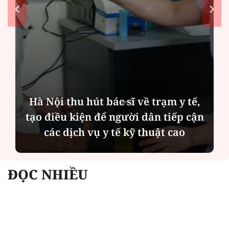
Hà Nội thu hút bác sĩ về trạm y tế,
tạo điều kiện để người dân tiếp cận
các dịch vụ y tế kỹ thuật cao
ĐỌC NHIỀU
Công an Hà Nội xử lý loạt quán game hoạt
động xuyên đêm