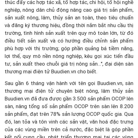
thúc đẩy các hợp tác xã, tổ hợp tác, chi hội, tổ hội nghề
nghiệp, nông dân chủ động nâng cao giá trị sản phẩm,
sản xuất nông, lâm, thủy sản an toàn, theo tiêu chuẩn
và đăng ký thương hiệu, đồng thời nắm bắt nhu cầu thị
trường, tình hình sản xuất trên quy mô toàn lớn, từ đó
điều tiết sản xuất và có hướng điều chỉnh sản phẩm
phù hợp với thị trường; góp phần quảng bá tiềm năng,
lợi thế, quy mô nền nông nghiệp, kêu gọi xúc tiến đầu
tư, sản xuất theo chuỗi giá trị nông sản…", đại diện sàn
thương mại điện tử Buudien.vn cho biết.
Sau gần 6 tháng vận hành với tên gọi Buudien.vn, sàn
thương mại điện tử chuyên biệt nông, lâm thủy sản
Buudien.vn đã đưa được gần 3.500 sản phẩm OCOP lên
sàn, nâng tổng số sản phẩm OCOP trên sàn lên 8.200
sản phẩm, đạt trên 78% sản lượng OCOP quốc gia. Qua
đó, lan tỏa và tôn vinh các sản vật, văn hoá đặc trưng
của các vùng miền trên cả nước, đặc biệt là góp phần
kết nối cung cầu, phát triển thương mại tại các vùng