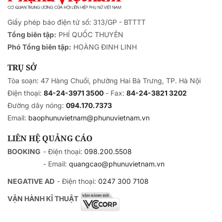
Giấy phép báo điện tử số: 313/GP - BTTTT
Tổng biên tập:
PHÍ QUỐC THUYÊN
Phó Tổng biên tập:
HOÀNG ĐINH LINH
TRỤ SỞ
Tòa soạn: 47 Hàng Chuối, phường Hai Bà Trưng, TP. Hà Nội
Điện thoại:
84-24-3971 3500
- Fax:
84-24-3821 3202
Đường dây nóng:
094.170.7373
Email:
baophunuvietnam@phunuvietnam.vn
LIÊN HỆ QUẢNG CÁO
BOOKING
- Điện thoại:
098.200.5508
- Email:
quangcao@phunuvietnam.vn
NEGATIVE AD
- Điện thoại:
0247 300 7108
VẬN HÀNH KĨ THUẬT