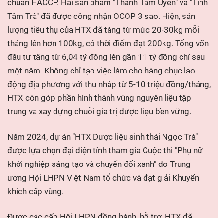
chuẩn HACCP. Hai sản phẩm "Thanh Tâm Uyển" và "Tĩnh
Tâm Trà" đã được công nhận OCOP 3 sao. Hiện, sản
lượng tiêu thụ của HTX đã tăng từ mức 20-30kg mỗi
tháng lên hơn 100kg, có thời điểm đạt 200kg. Tổng vốn
đầu tư tăng từ 6,04 tỷ đồng lên gần 11 tỷ đồng chỉ sau
một năm. Không chỉ tạo việc làm cho hàng chục lao
động địa phương với thu nhập từ 5-10 triệu đồng/tháng,
HTX còn góp phần hình thành vùng nguyên liệu tập
trung và xây dựng chuỗi giá trị dược liệu bền vững.
Năm 2024, dự án "HTX Dược liệu sinh thái Ngọc Trà"
được lựa chọn đại diện tỉnh tham gia Cuộc thi "Phụ nữ
khởi nghiệp sáng tạo và chuyển đổi xanh" do Trung
ương Hội LHPN Việt Nam tổ chức và đạt giải Khuyến
khích cấp vùng.
Được các cấp Hội LHPN đồng hành, hỗ trợ, HTX đã