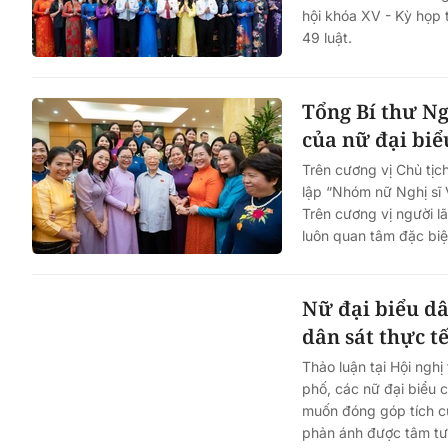
hội khóa XV - Kỳ họp 
49 luật.
Tổng Bí thư Ng
của nữ đại biể
Trên cương vị Chủ tịc
Đổi mới tư duy quản lý 
lập “Nhóm nữ Nghị sĩ 
Luật An toàn thực phẩm s
Trên cương vị người 
luôn quan tâm đặc biệ
Nữ đại biểu dâ
dân sát thực t
Thảo luận tại Hội ngh
phố, các nữ đại biểu 
muốn đóng góp tích c
phản ánh được tâm tư