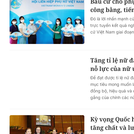
Bầu cử cho phụ
công bằng, tiế
Đó là lời nhấn mạnh c
trực tuyến kết quả ng
cử Việt Nam giai đoạn
Tăng tỉ lệ nữ 
nỗ lực của nữ 
Để đạt được tỉ lệ nữ đ
mục tiêu mong muốn là
đồng bộ, hiệu quả và q
gắng của chính các n
Kỳ vọng Quốc h
tăng chất và l