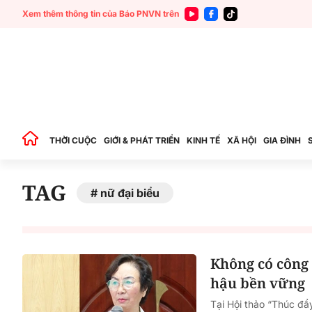
Xem thêm thông tin của Báo PNVN trên
THỜI CUỘC
GIỚI & PHÁT TRIỂN
KINH TẾ
XÃ HỘI
GIA ĐÌNH
TAG
nữ đại biểu
Không có công 
hậu bền vững
Tại Hội thảo “Thúc đ