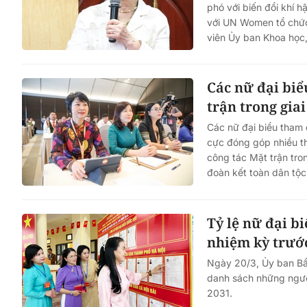
phó với biến đổi khí h
với UN Women tổ chức 
viên Ủy ban Khoa học,
Các nữ đại biể
trận trong gia
Các nữ đại biểu tham 
cực đóng góp nhiều th
công tác Mặt trận tro
đoàn kết toàn dân tộc
Tỷ lệ nữ đại b
nhiệm kỳ trướ
Ngày 20/3, Ủy ban Bầ
danh sách những ngườ
2031.