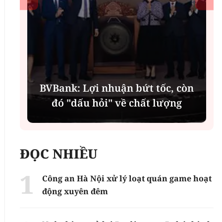
í
BVBank: Lợi nhuận bứt tốc, còn
đó "dấu hỏi" về chất lượng
ĐỌC NHIỀU
Công an Hà Nội xử lý loạt quán game hoạt
động xuyên đêm