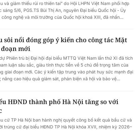
ậu và giảm thiểu rủi ro thiên tai” do Hội LHPN Việt Nam phối hợp
sáng 5/6, PGS.TS Bùi Thị An, nguyên Đại biểu Quốc hội - Ủy
 công nghệ và môi trường của Quốc hội khoá XIII, đã nhấn...
u sôi nổi đóng góp ý kiến cho công tác Mặt
i đoạn mới
dự Phiên trù bị Đại hội đại biểu MTTQ Việt Nam lần thứ XI đã tích
am luận sâu sắc, giàu tính thực tiễn về 5 chủ đề trọng tâm của
ng giai đoạn mới. Các ý kiến tập trung vào phát huy sức mạnh đại
; nâng cao hiệu quả giám sát, phản biện xã hội và bảo vệ...
iểu HĐND thành phố Hà Nội tăng so với
c
u cử TP Hà Nội ban hành nghị quyết công bố kết quả bầu cử và
i trúng cử đại biểu HĐND TP Hà Nội khóa XVII, nhiệm kỳ 2026–