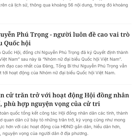
trên cả lịch sử, thông qua khoảng 56 nội dung, trong đó khoảng
uyễn Phú Trọng - người luôn đề cao vai trò
u Quốc hội
Podcast: Đi chợ, thanh toán,
h Quốc Hội, đồng chí Nguyễn Phú Trọng đã ký Quyết định thành
trong
chuyển tiền - Phụ nữ làm chủ v
Việt Nam” sau này là “Nhóm nữ đại biểu Quốc hội Việt Nam”.
ửa đổi
điện tử
lãnh đạo cao nhất của Đảng, Tổng Bí thư Nguyễn Phú Trọng vẫn
t tới hoạt động của Nhóm nữ đại biểu Quốc hội Việt Nam.
n cử trăn trở với hoạt động Hội đồng nhân
ế, phù hợp nguyện vọng của cử tri
ị toàn quốc tổng kết công tác Hội đồng nhân dân các tỉnh, thành
cơ quan dân cử bày tỏ những trăn trở, kỳ vọng cũng như mong
ực hơn với các hoạt động của HĐND gần dân, hiểu dân hơn,
, nguyện vọng của người dân ở địa phương.