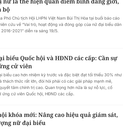
 nữ là thể hiện quan điểm bình đẳng giới,
n bộ
ủa Phó Chủ tịch Hội LHPN Việt Nam Bùi Thị Hòa tại buổi báo cáo
hiên cứu về “Vai trò, hoạt động và đóng góp của nữ đại biểu dân
 2016-2021” diễn ra sáng 19/5.
đại biểu Quốc hội và HĐND các cấp: Cần sự
ứng cử viên
ại biểu cao hơn nhiệm kỳ trước và đặc biệt đạt tối thiểu 30% như
 thách thức rất lớn, đòi hỏi phải có các giải pháp mạnh mẽ,
uyết tâm chính trị cao. Quan trọng hơn nữa là sự nỗ lực, cố
ữ ứng cử viên Quốc hội, HĐND các cấp.
ội khóa mới: Nâng cao hiệu quả giám sát,
ượng nữ đại biểu