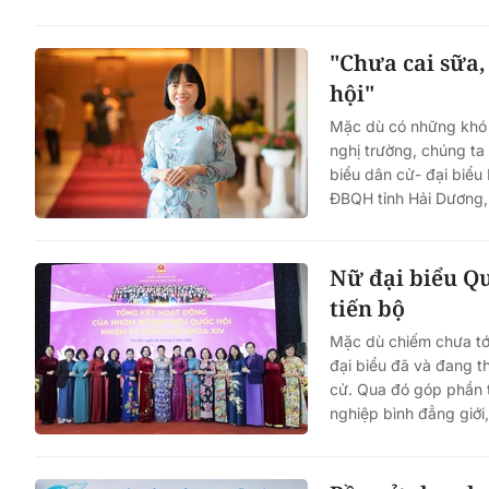
"Chưa cai sữa,
hội"
Mặc dù có những khó k
nghị trường, chúng ta
biểu dân cử- đại biể
ĐBQH tỉnh Hải Dương, 
Nữ đại biểu Qu
tiến bộ
Mặc dù chiếm chưa tớ
đại biểu đã và đang t
cử. Qua đó góp phần t
nghiệp bình đẳng giới,